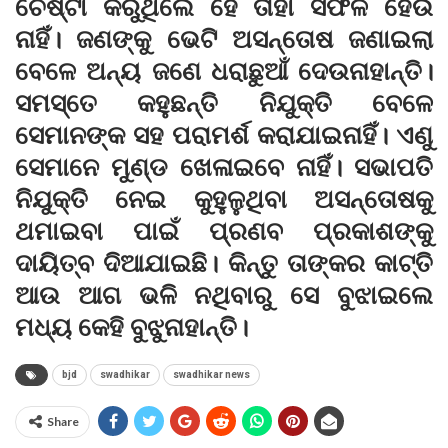
ଚେଷ୍ଟା କରୁଥିଲେ ହେଁ ତାହା ସଫଳ ହେଉ
ନାହିଁ। ଜଣଙ୍କୁ ଭେଟି ଅସନ୍ତୋଷ ଜଣାଇଲା
ବେଳେ ଅନ୍ୟ ଜଣେ ଧରାଛୁଆଁ ଦେଉନାହାନ୍ତି।
ସମସ୍ତେ କହୁଛନ୍ତି ନିଯୁକ୍ତି ବେଳେ
ସେମାନଙ୍କ ସହ ପରାମର୍ଶ କରାଯାଇନାହିଁ। ଏଣୁ
ସେମାନେ ମୁଣ୍ଡ ଖେଳାଇବେ ନାହିଁ। ସଭାପତି
ନିଯୁକ୍ତି ନେଇ କୁହୁଳୁଥିବା ଅସନ୍ତୋଷକୁ
ଥମାଇବା ପାଇଁ ପ୍ରଣବ ପ୍ରକାଶଙ୍କୁ
ଦାୟିତ୍ବ ଦିଆଯାଇଛି। କିନ୍ତୁ ତାଙ୍କର କା‌ଟ୍‌ତି
ଆଉ ଆଗ ଭଳି ନଥିବାରୁ ସେ ବୁଝାଇଲେ
ମଧ୍ୟ କେହି ବୁଝୁନାହାନ୍ତି।
bjd
swadhikar
swadhikar news
Share