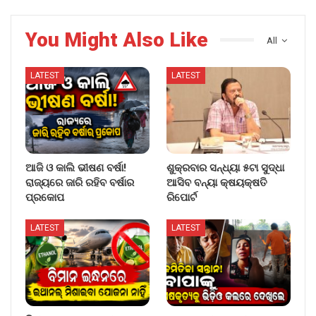
You Might Also Like
All
LATEST
LATEST
ଆଜି ଓ କାଲି ଭୀଷଣ ବର୍ଷା!
ଶୁକ୍ରବାର ସନ୍ଧ୍ୟା ୫ଟା ସୁଦ୍ଧା
ରାଜ୍ୟରେ ଜାରି ରହିବ ବର୍ଷାର
ଆସିବ ବନ୍ୟା କ୍ଷୟକ୍ଷତି
ପ୍ରକୋପ
ରିପୋର୍ଟ
LATEST
LATEST