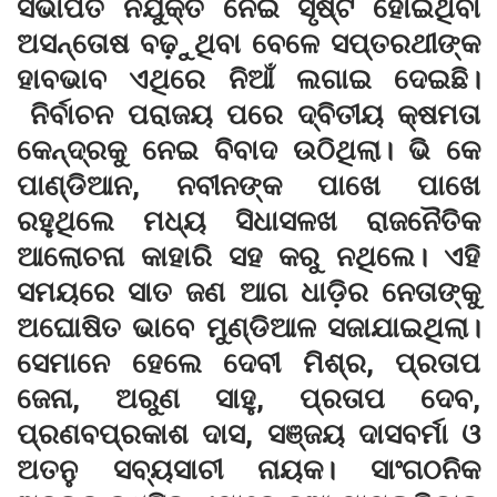
ସଭାପତି ନିଯୁକ୍ତି ନେଇ ସୃଷ୍ଟି ହୋଇଥିବା
ଅସନ୍ତୋଷ ବଢ଼ୁଥିବା ବେଳେ ସପ୍ତରଥୀଙ୍କ
ହାବଭାବ ଏଥିରେ ନିଆଁ ଲଗାଇ ଦେଇଛି।
ନିର୍ବାଚନ ପରାଜୟ ପରେ ଦ୍ବିତୀୟ କ୍ଷମତା
କେନ୍ଦ୍ରକୁ ନେଇ ବିବାଦ ଉଠିଥିଲା। ଭି କେ
ପାଣ୍ଡିଆନ, ନବୀନଙ୍କ ପାଖେ ପାଖେ
ରହୁଥିଲେ ମଧ୍ୟ ସିଧାସଳଖ ରାଜନୈତିକ
ଆଲୋଚନା କାହାରି ସହ କରୁ ନଥିଲେ। ଏହି
ସମୟରେ ସାତ ଜଣ ଆଗ ଧାଡ଼ିର ନେତାଙ୍କୁ
ଅଘୋଷିତ ଭାବେ ମୁଣ୍ଡିଆଳ ସଜାଯାଇଥିଲା।
ସେମାନେ ହେଲେ ଦେବୀ ମିଶ୍ର, ପ୍ରତାପ
ଜେନା, ଅରୁଣ ସାହୁ, ପ୍ରତାପ ଦେବ,
ପ୍ରଣବପ୍ରକାଶ ଦାସ, ସଞ୍ଜୟ ଦାସବର୍ମା ଓ
ଅତନୁ ସବ୍ୟସାଚୀ ନାୟକ। ସାଂଗଠନିକ