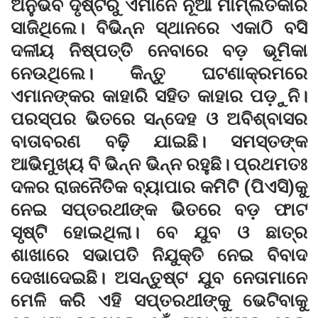
ଅନୁଭବ ଦୃଷ୍ଟିରୁ ଏମାନେ ନୂଆ ମାମ୍‌ଲତିକାର
ସାଜିଥିଲେ। ବିଭିନ୍ନ ସ୍ଥାନରେ ଏକାଠି ବସି
ଦଳୀୟ ନିଷ୍ପତ୍ତି ନେବାରେ ବଡ଼ ଭୂମିକା
ନେଉଥିଲେ। କିନ୍ତୁ ଘଟଣାକ୍ରମରେ
ଏମାନଙ୍କର କାହାରି ସହିତ କାହାର ପଡ଼ୁନି।
ପରସ୍ପର ଭିତରେ ସନ୍ଦେହ ଓ ଅବିଶ୍ବାସର
ବାତାବରଣ ବଢ଼ି ଯାଇଛି। ସମସ୍ତଙ୍କ
ଆଭିମୁଖ୍ୟ ବି ଭିନ୍ନ ଭିନ୍ନ ରହୁଛି। ପ୍ରଥମତଃ
ଦଳର ରାଜନୈତିକ ବ୍ୟାପାର କମିଟି (ପିଏସି)କୁ
ନେଇ ସପ୍ତରଥୀଙ୍କ ଭିତରେ ବଡ଼ ଫାଟ
ସୃଷ୍ଟି ହୋଇଥିଲା। ବେ ଯୁବ ଓ ଛାତ୍ର
ଶାଖାରେ ସଭାପତି ନିଯୁକ୍ତି ନେଇ ବିବାଦ
ଦେଖାଦେଇଛି। ଅସନ୍ତୁଷ୍ଟ ଯୁବ ନେତାମାନେ
ମେଳି କରି ଏହି ସପ୍ତରଥୀଙ୍କୁ ଭେଟିବାକୁ