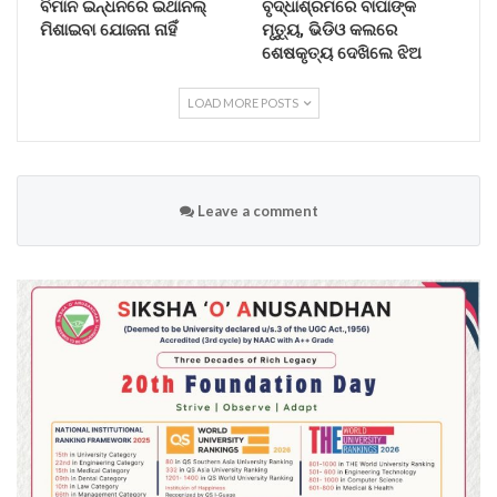
ବିମାନ ଇନ୍ଧନରେ ଇଥାନଲ୍
ବୃଦ୍ଧାଶ୍ରମରେ ବାପାଙ୍କ
ମିଶାଇବା ଯୋଜନା ନାହିଁ
ମୃତ୍ୟୁ, ଭିଡିଓ କଲରେ
ଶେଷକୃତ୍ୟ ଦେଖିଲେ ଝିଅ
LOAD MORE POSTS
Leave a comment