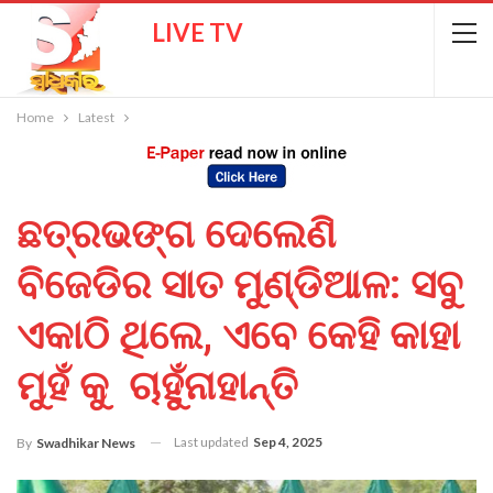
LIVE TV
Home
Latest
ଛତ୍ରଭଙ୍ଗ ଦେଲେଣି
ବିଜେଡିର ସାତ ମୁଣ୍ଡିଆଳ: ସବୁ
ଏକାଠି ଥିଲେ, ଏବେ କେହି କାହା
ମୁହଁ କୁ ଚାହୁଁନାହାନ୍ତି
Last updated
Sep 4, 2025
By
Swadhikar News