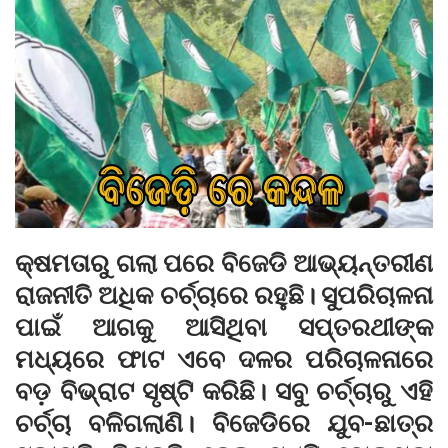
କ୍ଷମତାରୁ ଗଲା ପରେ ବିଜେଡି ଆଭ୍ୟନ୍ତରୀଣ
ରାଜନୀତି ଅଧିକ ଚର୍ଚ୍ଚାରେ ରହୁଛି। ସୁପରିଚାଳନା
ପାଇଁ ଆଗକୁ ଆସିଥିବା ସପ୍ତରଥୀଙ୍କ
ମଧ୍ୟରେ ଫାଟ ଏବେ ଦଳର ପରିଚାଳନାରେ
ବଡ଼ ବିଭ୍ରାଟ ସୃଷ୍ଟି କରିଛି। ସବୁ ଚର୍ଚ୍ଚାରୁ ଏହି
ଚର୍ଚ୍ଚା ବଳିଗଲାଣି। ବିଜେଡିରେ ଯୁବ-ଛାତ୍ର