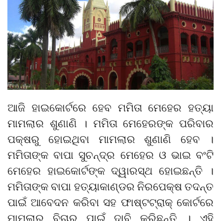
ଆଜି ହାଇକୋର୍ଟରେ ହେବ ମମିତା ମେହେର ହତ୍ୟା
ମାମଲାର ଶୁଣାଣି । ମମିତା ମେହେରଙ୍କ ପରିବାର
ପକ୍ଷରୁ ହୋଇଥିବା ମାମଲାର ଶୁଣାଣି ହେବ ।
ମମିତାଙ୍କ ବାପା ସୁଚନ୍ଦ୍ର ମେହେର ଓ ଭାଇ ବଂଟି
ମେହେର ହାଇକୋର୍ଟଙ୍କ ଦ୍ୱାରସ୍ଥ ହୋଇଛନ୍ତି ।
ମମିତାଙ୍କ ବାପା ହତ୍ୟାକାଣ୍ଡର ନିରପେକ୍ଷ ତଦନ୍ତ
ପାଇଁ ଆବେଦନ କରିବା ସହ ଫାଷ୍ଟଟ୍ରାକ୍ କୋର୍ଟରେ
ମାମଲାର ବିଚାର ପାଇଁ ଦାବି କରିଛନ୍ତି । ଏହି