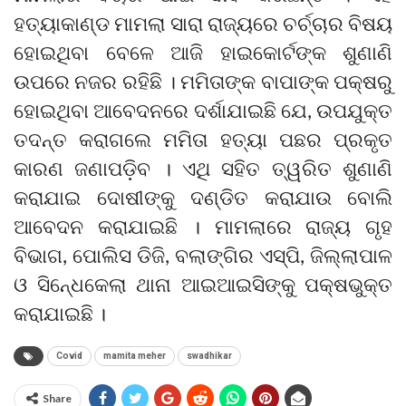
ହତ୍ୟାକାଣ୍ଡ ମାମଲା ସାରା ରାଜ୍ୟରେ ଚର୍ଚ୍ଚାର ବିଷୟ
ହୋଇଥିବା ବେଳେ ଆଜି ହାଇକୋର୍ଟଙ୍କ ଶୁଣାଣି
ଉପରେ ନଜର ରହିଛି । ମମିତାଙ୍କ ବାପାଙ୍କ ପକ୍ଷରୁ
ହୋଇଥିବା ଆବେଦନରେ ଦର୍ଶାଯାଇଛି ଯେ, ଉପଯୁକ୍ତ
ତଦନ୍ତ କରାଗଲେ ମମିତା ହତ୍ୟା ପଛର ପ୍ରକୃତ
କାରଣ ଜଣାପଡ଼ିବ । ଏଥି ସହିତ ତ୍ୱରିତ ଶୁଣାଣି
କରାଯାଇ ଦୋଷୀଙ୍କୁ ଦଣ୍ଡିତ କରାଯାଉ ବୋଲି
ଆବେଦନ କରାଯାଇଛି । ମାମଲାରେ ରାଜ୍ୟ ଗୃହ
ବିଭାଗ, ପୋଲିସ ଡିଜି, ବଲାଙ୍ଗିର ଏସ୍ପି, ଜିଲ୍ଲାପାଳ
ଓ ସିନେ୍ଧକେଲା ଥାନା ଆଇଆଇସିଙ୍କୁ ପକ୍ଷଭୁକ୍ତ
କରାଯାଇଛି ।
Covid
mamita meher
swadhikar
Share