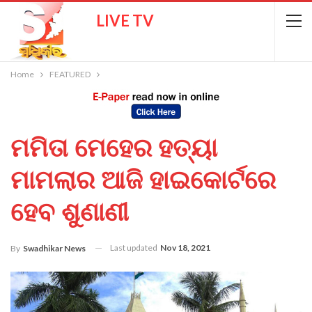
LIVE TV
Home
FEATURED
ମମିତା ମେହେର ହତ୍ୟା
ମାମଲାର ଆଜି ହାଇକୋର୍ଟରେ
ହେବ ଶୁଣାଣୀ
Last updated
Nov 18, 2021
By
Swadhikar News