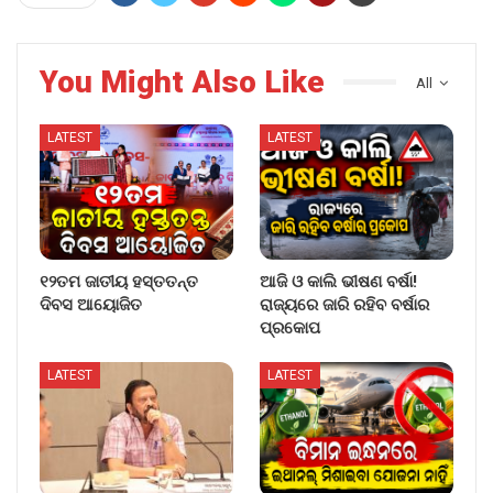
You Might Also Like
All
LATEST
LATEST
୧୨ତମ ଜାତୀୟ ହସ୍ତତନ୍ତ
ଆଜି ଓ କାଲି ଭୀଷଣ ବର୍ଷା!
ଦିବସ ଆୟୋଜିତ
ରାଜ୍ୟରେ ଜାରି ରହିବ ବର୍ଷାର
ପ୍ରକୋପ
LATEST
LATEST