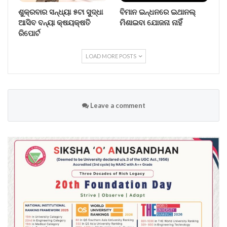
ଶୁକ୍ରବାର ସନ୍ଧ୍ୟା ୫ଟା ସୁଦ୍ଧା
ବିମାନ ଇନ୍ଧନରେ ଇଥାନଲ୍
ଆସିବ ବନ୍ୟା କ୍ଷୟକ୍ଷତି
ମିଶାଇବା ଯୋଜନା ନାହିଁ
ରିପୋର୍ଟ
LOAD MORE POSTS
Leave a comment