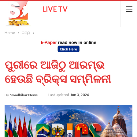
LIVE TV
Home
ରାଜ୍ୟ
ପୁରୀରେ ଆଜିଠୁ ଆରମ୍ଭ
ହେଉଛି ବ୍ରିକ୍ସ ସମ୍ମିଳନୀ
Last updated
Jun 3, 2026
By
Swadhikar News