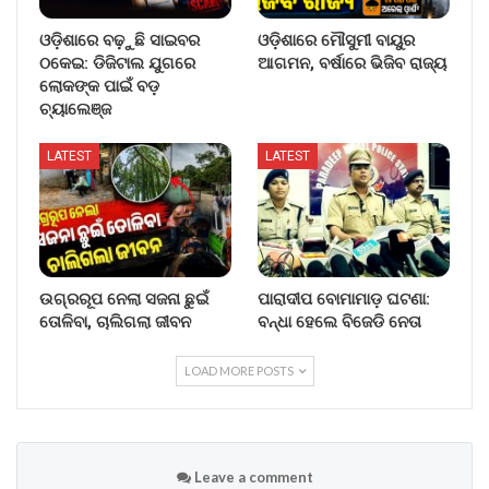
ଓଡ଼ିଶାରେ ବଢ଼ୁଛି ସାଇବର
ଓଡ଼ିଶାରେ ମୌସୁମୀ ବାୟୁର
ଠକେଇ: ଡିଜିଟାଲ ଯୁଗରେ
ଆଗମନ, ବର୍ଷାରେ ଭିଜିବ ରାଜ୍ୟ
ଲୋକଙ୍କ ପାଇଁ ବଡ଼
ଚ୍ୟାଲେଞ୍ଜ
LATEST
LATEST
ଉଗ୍ରରୂପ ନେଲା ସଜନା ଛୁଇଁ
ପାରାଦୀପ ବୋମାମାଡ଼ ଘଟଣା:
ତୋଳିବା, ଚାଲିଗଲା ଜୀବନ
ବନ୍ଧା ହେଲେ ବିଜେଡି ନେତା
LOAD MORE POSTS
Leave a comment