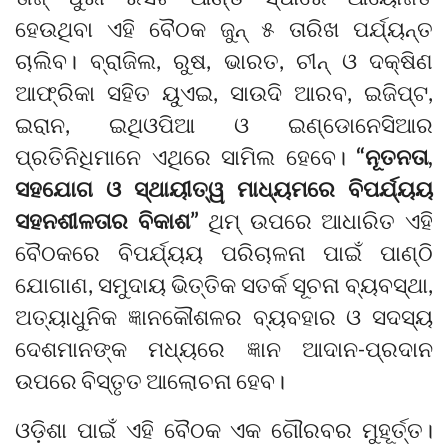
ହେଉଥିବା ଏହି ବୈଠକ ଜୁନ୍ ୫ ତାରିଖ ପର୍ଯ୍ୟନ୍ତ
ଚାଲିବ। ବ୍ରାଜିଲ, ରୁଷ, ଭାରତ, ଚୀନ୍ ଓ ଦକ୍ଷିଣ
ଆଫ୍ରିକା ସହିତ ୟୁଏଇ, ସାଉଦି ଆରବ, ଇଜିପ୍ଟ,
ଇରାନ, ଇଥିଓପିଆ ଓ ଇଣ୍ଡୋନେସିଆର
ପ୍ରତିନିଧିମାନେ ଏଥିରେ ସାମିଲ ହେବେ।
“ନୂତନତା,
ସହଯୋଗ ଓ ସ୍ଥାୟୀତ୍ୱ ମାଧ୍ୟମରେ ବିପର୍ଯ୍ୟୟ
ସହନଶୀଳତାର ବିକାଶ”
ଥିମ୍ ଉପରେ ଆଧାରିତ ଏହି
ବୈଠକରେ ବିପର୍ଯ୍ୟୟ ପରିଚାଳନା ପାଇଁ ପାଣ୍ଠି
ଯୋଗାଣ, ସମୁଦାୟ ଭିତ୍ତିକ ସତର୍କ ସୂଚନା ବ୍ୟବସ୍ଥା,
ଅତ୍ୟାଧୁନିକ ଜ୍ଞାନକୌଶଳର ବ୍ୟବହାର ଓ ସଦସ୍ୟ
ଦେଶମାନଙ୍କ ମଧ୍ୟରେ ଜ୍ଞାନ ଆଦାନ-ପ୍ରଦାନ
ଉପରେ ବିସ୍ତୃତ ଆଲୋଚନା ହେବ।
ଓଡ଼ିଶା ପାଇଁ ଏହି ବୈଠକ ଏକ ଗୌରବର ମୁହୂର୍ତ୍ତ।