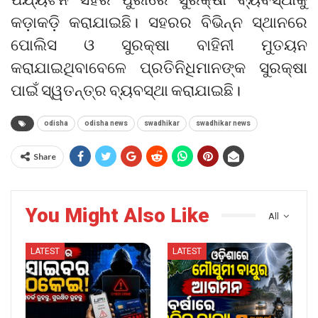
କଡ଼ାକଡ଼ି କରାଯାଇଛି। ସହରର ବିଭିନ୍ନ ସ୍ଥାନରେ
ପୋଲିସ ଓ ସୁରକ୍ଷା ବାହିନୀ ମୁତୟନ
କରାଯାଇଥିବାବେଳେ ପ୍ରତିନିଧିମାନଙ୍କ ସୁରକ୍ଷା
ପାଇଁ ସ୍ୱତନ୍ତ୍ର ବ୍ୟବସ୍ଥା କରାଯାଇଛି।
odisha
odisha news
swadhikar
swadhikar news
Share
You Might Also Like
All
LATEST
LATEST