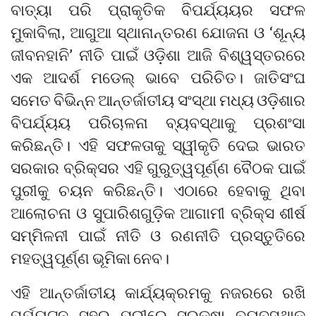
ବାତ୍ୟା ପରି ପ୍ରାକୃତିକ ବିପର୍ଯ୍ୟୟର ସଫଳ
ମୁକାବିଲା, ଆଗୁଆ ସ୍ଥାନାନ୍ତରଣ ଯୋଜନା ଓ ‘ଶୂନ୍ୟ
ଜୀବନହାନି’ ନୀତି ପାଇଁ ଓଡ଼ିଶା ଆଜି ବିଶ୍ୱସ୍ତରରେ
ଏକ ଆଦର୍ଶ ମଡେଲ୍ ଭାବେ ପରିଚିତ। ଜାତିସଂଘ
ସମେତ ବିଭିନ୍ନ ଆନ୍ତର୍ଜାତୀୟ ସଂସ୍ଥା ମଧ୍ୟ ଓଡ଼ିଶାର
ବିପର୍ଯ୍ୟୟ ପରିଚାଳନା ବ୍ୟବସ୍ଥାକୁ ପ୍ରଶଂସା
କରିଛନ୍ତି। ଏହି ସଫଳତାକୁ ସ୍ୱୀକୃତି ଦେଇ ଭାରତ
ସରକାର ବ୍ରିକ୍ସର ଏହି ଗୁରୁତ୍ୱପୂର୍ଣ୍ଣ ବୈଠକ ପାଇଁ
ପୁରୀକୁ ଚୟନ କରିଛନ୍ତି। ଏଠାରେ ହେବାକୁ ଥିବା
ଆଲୋଚନା ଓ ସୁପାରିଶଗୁଡ଼ିକ ଆଗାମୀ ବ୍ରିକ୍ସ ଶୀର୍ଷ
ସମ୍ମିଳନୀ ପାଇଁ ନୀତି ଓ ରଣନୀତି ପ୍ରସ୍ତୁତିରେ
ମହତ୍ୱପୂର୍ଣ୍ଣ ଭୂମିକା ନେବ।
ଏହି ଆନ୍ତର୍ଜାତୀୟ କାର୍ଯ୍ୟକ୍ରମକୁ ନଜରରେ ରଖି
ପର୍ଯ୍ୟଟନ ସହର ପୁରୀରେ ସୁରକ୍ଷା ବ୍ୟବସ୍ଥାକୁ