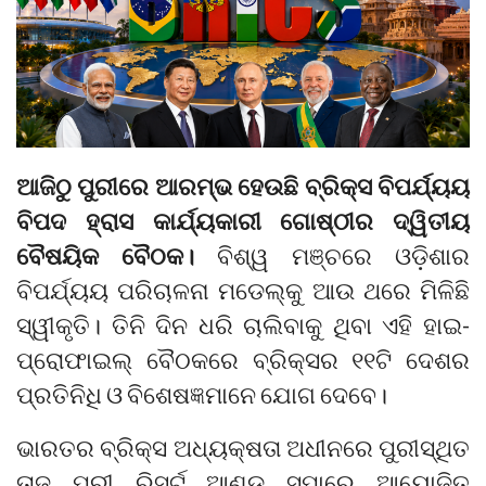
ଆଜିଠୁ ପୁରୀରେ ଆରମ୍ଭ ହେଉଛି ବ୍ରିକ୍ସ ବିପର୍ଯ୍ୟୟ
ବିପଦ ହ୍ରାସ କାର୍ଯ୍ୟକାରୀ ଗୋଷ୍ଠୀର ଦ୍ୱିତୀୟ
ବୈଷୟିକ ବୈଠକ।
ବିଶ୍ୱ ମଞ୍ଚରେ ଓଡ଼ିଶାର
ବିପର୍ଯ୍ୟୟ ପରିଚାଳନା ମଡେଲ୍‌କୁ ଆଉ ଥରେ ମିଳିଛି
ସ୍ୱୀକୃତି। ତିନି ଦିନ ଧରି ଚାଲିବାକୁ ଥିବା ଏହି ହାଇ-
ପ୍ରୋଫାଇଲ୍ ବୈଠକରେ ବ୍ରିକ୍ସର ୧୧ଟି ଦେଶର
ପ୍ରତିନିଧି ଓ ବିଶେଷଜ୍ଞମାନେ ଯୋଗ ଦେବେ।
ଭାରତର ବ୍ରିକ୍ସ ଅଧ୍ୟକ୍ଷତା ଅଧୀନରେ ପୁରୀସ୍ଥିତ
ତାଜ୍ ପୁରୀ ରିସର୍ଟ ଆଣ୍ଡ ସ୍ପାରେ ଆୟୋଜିତ