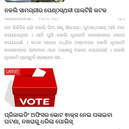
ନକଲି ସାମଗ୍ରୀର ପେଣ୍ଠସ୍ଥଳୀ ପାଲଟିଛି କଟକ
SWADHIKAR NEWS
Feb 26, 2022
0
ଗତ କିଛିଦିନ ଧରି ନକଲି ଘିଅ, ସସ୍, ସିମେଣ୍ଟ, ଗୁଠଖା,ମସଲା, ଆଦି ଠାବ
କରାଯାଇଥିଲା । ଆଜି ପୁଣି ନକଲି ଧୂପକାଠି କାରଖାନାରେ ଚଢାଉ
କରାଯାଇଛି । କଟକ ଗଙ୍ଗା ମନ୍ଦିର ଅଞ୍ଚଳରେ ନକଲି ଧୂପକାଠି
କାରଖାନାରେ ଲାଲବାଗ ଥାନା ପକ୍ଷରୁ ଚଢାଉ କରାଯାଇଛି । ନକଲି
ଧୂପକାଠି ପ୍ରସ୍ତୁତି ସରଞ୍ଜାମ ସହ
…
LATEST
ପ୍ରିଜାଇଡିଂ ଅଫିସର ଭୋଟ ଵାକ୍ସ ନେଇ ପଳାଇବା
ଘଟଣା, ନଖରାରୁ ଧରିଲା ପୋଲିସ୍