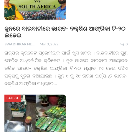
ଜୁନରେ ବାରବାଟୀରେ ଭାରତ- ଦକ୍ଷିଣ ଆଫ୍ରିକା ଟି-୨୦
ଲଢେଇ
SWADHIKAR NEWS
Mar 3, 2022
0
ରାଜ୍ୟର କ୍ରିକେଟ ପ୍ରେମୀଙ୍କ ପାଇଁ ଖୁସି ଖବର । ବାରବାଟୀରେ ପୁଣି
ଫେରିବ ଆନ୍ତର୍ଜାତିକ କ୍ରିକେଟ । ଜୁନ ମାସରେ ବାରବାଟୀ ଆୟୋଜନ
କରିବ ଭାରତ- ଦକ୍ଷିଣ ଆଫ୍ରିକା ଟି-୨୦ ମ୍ୟାଚ ।ଏ ନେଇ ଓସିଏ
ପକ୍ଷରୁ ସୂଚନା ଦିଆଯାଇଛି । ଜୁନ ୯ ରୁ ୧୯ ତାରିଖ ପର୍ଯ୍ୟନ୍ତ ଭାରତ-
ଦକ୍ଷିଣ ଆଫ୍ରିକା ମଧ୍ୟରେ
…
LATEST