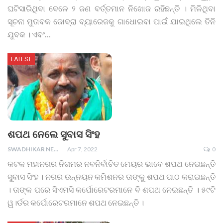
ଘଟିସାରିଥିବା ବେଳେ ୨ ଜଣ ବର୍ତ୍ତମାନ ନିଖୋଜ ରହିଛନ୍ତି । ମିଳିଥିବା
ସୂଚନା ମୁତାବକ ଜୋବ୍ରା ବ୍ୟାରେଜକୁ ଗାଧୋଇବା ପାଇଁ ଯାଇଥିଲେ ତିନି
ଯୁବକ । ଏବଂ
…
LATEST
ଶପଥ ନେଲେ ସୁବାସ ସିଂହ
SWADHIKAR NEWS
Apr 7, 2022
0
କଟକ ମହାନଗର ନିଗମର ନବନିର୍ବାଚିତ ମେୟର ଭାବେ ଶପଥ ନେଇଛନ୍ତି
ସୁବାସ ସିଂହ । ନଗର ଉନ୍ନୟନ କମିଶନର ତାଙ୍କୁ ଶପଥ ପାଠ କରାଇଛନ୍ତି
। ତାଙ୍କ ପରେ ସିଏମସି କର୍ପୋରେଟରମାନେ ବି ଶପଥ ନେଇଛନ୍ତି । ୫୯ଟି
ୱ।ର୍ଡର କର୍ପୋରେଟରମାନେ ଶପଥ ନେଇଛନ୍ତି ।