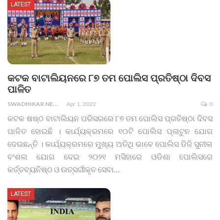
LATEST
କଟକ ବାଟାଲିୟନରେ ୮୭ ତମ ପୋଲିସ ପ୍ରତିଷ୍ଠା ଦିବସ
ପାଳିତ
SWADHIKAR NEWS
Apr 1, 2022
0
କଟକ ଷଷ୍ଠ ବାଟାଲିୟନ ପରିସରରେ ୮୭ ତମ ପୋଲିସ ପ୍ରତିଷ୍ଠା ଦିବସ
ପାଳିତ ହୋଇଛି । କାର୍ଯ୍ୟକ୍ରମରେ ୧୦ଟି ପୋଲିସ ପ୍ଳାଟୁନ ଯୋଗ
ଦେଇଛନ୍ତି ।
କାର୍ଯ୍ୟକ୍ରମରେ ମୁଖ୍ୟ ଅତିଥି ଭାବେ ପୋଲିସ ଡିଜି ସୁନୀଲ
ବଂଶଲ ଯୋଗ ଦେଇ ୨୦୨୧ ମସିହାରେ ଓଡିଶା ପୋଲିସରେ
କର୍ତ୍ତବ୍ୟନିଷ୍ଠ ଓ ଉତ୍ସର୍ଗୀକୃତ ସେବା
…
LATEST