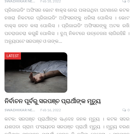
SWADHIKAR NEWS
Feb 18, 2022
0
ପ୍ରିଜାଇଡିଂ ଅଫିସର ଭୋଟ ଵାକ୍ସ ନେଇ ପଳାଇଥିବା ଘଟଣାରେ କଟକ
ନଖରା ନିକଟରେ ପ୍ରିଜାଇଡିଂ ଅଫିସରଙ୍କୁ ଧରିଲା ପୋଲିସ । ଭୋଟ
ବାକ୍ସ ଜବତ କଲା ପୋଲିସ । ପ୍ରିଜାଇଡିଂ ଅଫିସରଙ୍କୁ ଅଟକ ରଖି
ପଚରାଉଚରା କରୁଛି ପୋଲିସ । ବୁଥ୍‌ ନିକଟରେ ଉତ୍ତେଜନା ଲାଗିରହିଛି ।
ଅନ୍ୟୁପଟେ ସରପଞ୍ଚ ଓ ତାଙ୍କ
…
LATEST
ନିର୍ବାଚନ ପୂର୍ବରୁ ସରପଞ୍ଚ ପ୍ରାର୍ଥୀଙ୍କ ମୃତ୍ୟୁ
SWADHIKAR NEWS
Feb 16, 2022
0
କଟକ: ସରପଞ୍ଚ ପ୍ରାର୍ଥୀଙ୍କ ସନ୍ଦେହ ଜନକ ମୃତ୍ୟୁ । କଟକ ସଦର
ଯଶପଡା ଗ୍ରାମ ପଂଚାୟତର ସରପଞ୍ଚ ପ୍ରାର୍ଥୀ ମୃତ୍ୟୁ । ମୃତ୍ୟୁ ବରଣ