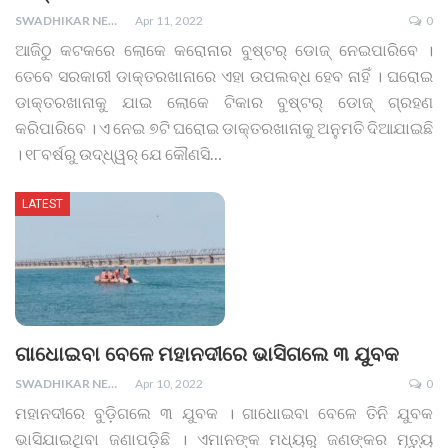
SWADHIKAR NEWS
Apr 11, 2022
0
ଆଜିଠୁ କଟକରେ ଲୋକେ କରୋନାର ବୁଷ୍ଟର୍‌ ଡୋଜ୍‌ ନେଇପାରିବେ ।
ତେବେ ସରକାରୀ ଡାକ୍ତରଖାନାରେ ଏହା ଉପଲବ୍ଧ ହେବ ନାହିଁ । ଘରୋଇ
ଡାକ୍ତରଖାନାକୁ ଯାଇ ଲୋକେ ଟିକାର ବୁଷ୍ଟର୍‌ ଡୋଜ୍‌ ଗ୍ରହଣ
କରିପାରିବେ । ଏ ନେଇ ୭ଟି ଘରୋଇ ଡାକ୍ତରଖାନାକୁ ଅନୁମତି ଦିଆଯାଇଛି
। ୧୮ବର୍ଷରୁ ଉଦ୍ଧ୍ୱର୍ ଯେ କୌଣସି
…
LATEST
ଗାଧୋଇବା ବେଳେ ମହାନଦୀରେ ଭାସିଗଲେ ୩ ଯୁବକ
SWADHIKAR NEWS
Apr 10, 2022
0
ମହାନଦୀରେ ବୁଡ଼ିଗଲେ ୩ ଯୁବକ । ଗାଧୋଇବା ବେଳେ ତିନି ଯୁବକ
ଭାସିଯାଇଥିବା ଜଣାପଡ଼ିଛି । ଏମାନଙ୍କ ମଧ୍ୟରୁ ଜଣଙ୍କର ମୃତ୍ୟୁ