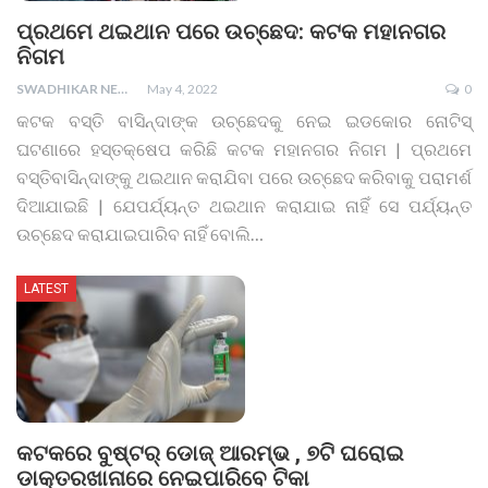
ପ୍ରଥମେ ଥଇଥାନ ପରେ ଉଚ୍ଛେଦ: କଟକ ମହାନଗର
ନିଗମ
SWADHIKAR NEWS
May 4, 2022
0
କଟକ ବସ୍ତି ବାସିନ୍ଦାଙ୍କ ଉଚ୍ଛେଦକୁ ନେଇ ଇଡକୋର ନୋଟିସ୍
ଘଟଣାରେ ହସ୍ତକ୍ଷେପ କରିଛି କଟକ ମହାନଗର ନିଗମ | ପ୍ରଥମେ
ବସ୍ତିବାସିନ୍ଦାଙ୍କୁ ଥଇଥାନ କରାଯିବା ପରେ ଉଚ୍ଛେଦ କରିବାକୁ ପରାମର୍ଶ
ଦିଆଯାଇଛି | ଯେପର୍ଯ୍ୟନ୍ତ ଥଇଥାନ କରାଯାଇ ନାହିଁ ସେ ପର୍ଯ୍ୟନ୍ତ
ଉଚ୍ଛେଦ କରାଯାଇପାରିବ ନାହିଁ ବୋଲି
…
LATEST
କଟକରେ ବୁଷ୍ଟର୍‌ ଡୋଜ୍‌ ଆରମ୍ଭ , ୭ଟି ଘରୋଇ
ଡାକ୍ତରଖାନାରେ ନେଇପାରିବେ ଟିକା