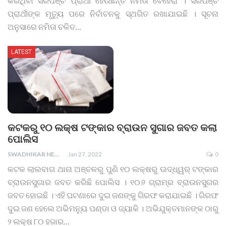
କରିଥିବା ସରପଞ୍ଚ ପ୍ରାର୍ଥୀ ହେଉଛନ୍ତି ନମିତା ବେହେରା । ସରପଞ୍ଚ
ପ୍ରାର୍ଥୀଙ୍କ ମୃତ୍ୟୁ ପରେ ନିର୍ବାଚନକୁ ସ୍ଥଗିତ ରଖାଯାଇଛି । ସୂଚନା
ଅନୁସାରେ ନମିତା ଚଳିତ
…
LATEST
କଟକରୁ ୧୦ ଲକ୍ଷ ଟଙ୍କାର ବ୍ରାଉନ ସୁଗାର ଜବତ କଲା
ପୋଲିସ
SWADHIKAR NEWS
Jan 27, 2022
0
କଟକ ଲାଲବାଗ ଥାନା ଅଞ୍ଚଳରୁ ପୁଣି ୧୦ ଲକ୍ଷରୁ ଊଦ୍ଧ୍ୱର୍ ଟଙ୍କାର
ବ୍ରାଉନସୁଗାର ଜବତ କରିଛି ପୋଲିସ । ୧୦୬ ଗ୍ରାମ୍ର ବ୍ରାଉନସୁଗର
ଜବତ ହୋଇଛି । ଏହି ଘଟଣାରେ ଦୁଇ ଜଣଙ୍କୁ ଗିରଫ କରାଯାଇଛି । ଗିରଫ
ଦୁଇ ଜଣ ହେଲେ ଅଭିମନ୍ୟୁ ପଣ୍ଡା ଓ ଜ୍ୟାକି । ଅଭିଯୁକ୍ତମାନଙ୍କ ଠାରୁ
୨ ଲକ୍ଷ ୮୦ ହଜାର
…