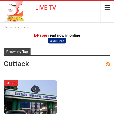
LIVE TV
Home
cuttack
Browsing Tag
Cuttack
LATEST