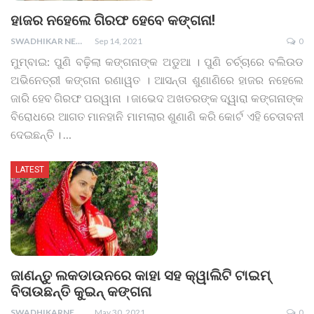
ହାଜର ନହେଲେ ଗିରଫ ହେବେ କଙ୍ଗନା!
SWADHIKAR NEWS
Sep 14, 2021
0
ମୁମ୍ବାଇ: ପୁଣି ବଢ଼ିଲା କଙ୍ଗନାଙ୍କ ଅଡୁଆ । ପୁଣି ଚର୍ଚ୍ଚାରେ ବଲିଉଡ
ଅଭିନେତ୍ରୀ କଙ୍ଗନା ରଣାୱତ । ଆସନ୍ତା ଶୁଣାଣିରେ ହାଜର ନହେଲେ
ଜାରି ହେବ ଗିରଫ ପରୱାନା । ଜାଭେଦ ଅଖତରଙ୍କ ଦ୍ୱାରା କଙ୍ଗନାଙ୍କ
ବିରୋଧରେ ଆଗତ ମାନହାନି ମାମଲାର ଶୁଣାଣି କରି କୋର୍ଟ ଏହି ଚେତାବନୀ
ଦେଇଛନ୍ତି ।
…
LATEST
ଜାଣନ୍ତୁ ଲକଡାଉନରେ କାହା ସହ କ୍ୱାଲିଟି ଟାଇମ୍
ବିତାଉଛନ୍ତି କୁଇନ୍ କଙ୍ଗନା
SWADHIKARNEWS
May 30, 2021
0