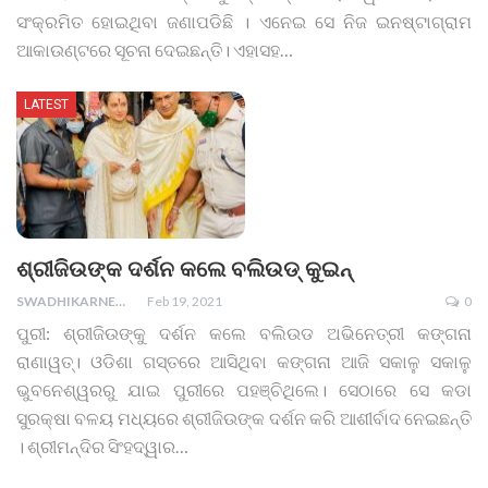
ସଂକ୍ରମିତ ହୋଇଥିବା ଜଣାପଡିଛି । ଏନେଇ ସେ ନିଜ ଇନଷ୍ଟାଗ୍ରାମ
ଆକାଉଣ୍ଟରେ ସୂଚନା ଦେଇଛନ୍ତି। ଏହାସହ
…
LATEST
ଶ୍ରୀଜିଉଙ୍କ ଦର୍ଶନ କଲେ ବଲିଉଡ୍ କୁଇନ୍
SWADHIKARNEWS
Feb 19, 2021
0
ପୁରୀ: ଶ୍ରୀଜିଉଙ୍କୁ ଦର୍ଶନ କଲେ ବଲିଉଡ ଅଭିନେତ୍ରୀ କଙ୍ଗନା
ରାଣାୱତ୍। ଓଡିଶା ଗସ୍ତରେ ଆସିଥିବା କଙ୍ଗନା ଆଜି ସକାଳୁ ସକାଳୁ
ଭୁବନେଶ୍ୱରରୁ ଯାଇ ପୁରୀରେ ପହଞ୍ଚିଥିଲେ। ସେଠାରେ ସେ କଡା
ସୁରକ୍ଷା ବଳୟ ମଧ୍ୟରେ ଶ୍ରୀଜିଉଙ୍କ ଦର୍ଶନ କରି ଆଶୀର୍ବାଦ ନେଇଛନ୍ତି
। ଶ୍ରୀମନ୍ଦିର ସିଂହଦ୍ୱାର
…