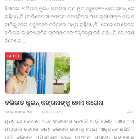
ହିମାଚଳ: ବଲିଉଡ କୁଇନ୍ କଙ୍ଗନା ରାଣାୱତ୍ ସବୁବେଳେ ହେଡ ଲାଇନ୍ ରେ
ରହିଥା’ନ୍ତି | ଅଭିନେତ୍ରୀ କଙ୍ଗନା ଚଳଚ୍ଚିତ୍ର ଅପେକ୍ଷା ତାଙ୍କ ବୟାନ
ବାଜିକୁ ନେଇ ସବୁବେଳେ ଚର୍ଚ୍ଚାରେ ମଧ୍ୟ ରହିଥାନ୍ତି। ତେବେ ସେ କେବଳ
ବଲିଉଡ ଇଣ୍ଡଷ୍ଟ୍ରିର ପ୍ରସଙ୍ଗରେ ବକ୍ତବ୍ୟ ରଖି ନାହାଁନ୍ତି, ସେ ଦେଶ
ବିଦେଶର
…
LATEST
ବଲିଉଡ କୁଇନ୍ କଙ୍ଗନାଙ୍କୁ ହେଲା କରୋନା
SWADHIKARNEWS
May 8, 2021
0
ମୁମ୍ବାଇ: ଦେଶରେ ଏବେ ସଂକ୍ରମଣ ଦୃତଗତି ମାଡ଼ି ଚାଲିଛି ।ଆଉ ଏହା
ମଧ୍ୟରେ କରୋନା କାୟା ବଲିଉଡ୍ ଜଗତକୁ ମଧ୍ୟ ଆକ୍ରାନ୍ତ କରିଛି ।
ଆଜି ବଲିଉଡ ଅଭିନେତ୍ରୀ କୁଇନ୍ କଙ୍ଗନା ରାଣାୱତ କରୋନାରେ