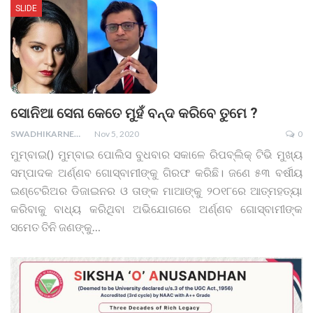
SLIDE
ସୋନିଆ ସେନା କେତେ ମୁହଁ ବନ୍ଦ କରିବେ ତୁମେ ?
SWADHIKARNEWS
Nov 5, 2020
0
ମୁମ୍ବାଇ() ମୁମ୍ବାଇ ପୋଲିସ ବୁଧବାର ସକାଳେ ରିପବ୍ଲିକ୍‌ ଟିଭି ମୁଖ୍ୟ
ସମ୍ପାଦକ ଅର୍ଣ୍ଣବ ଗୋସ୍ବାମୀଙ୍କୁ ଗିରଫ କରିଛି। ଜଣେ ୫୩ ବର୍ଷୀୟ
ଇଣ୍ଟେରିଅର ଡିଜାଇନର ଓ ତାଙ୍କ ମାଆଙ୍କୁ ୨୦୧୮ରେ ଆତ୍ମହତ୍ୟା
କରିବାକୁ ବାଧ୍ୟ କରିଥିବା ଅଭିଯୋଗରେ ଅର୍ଣ୍ଣବ ଗୋସ୍ବାମୀଙ୍କ
ସମେତ ତିନି ଜଣଙ୍କୁ…