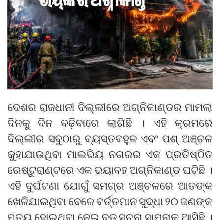
ଦେଶର ରାଜଧାନୀ ଦିଲ୍ଲୀରେ ଅଗ୍ନିକାଣ୍ଡର ମାମଲା
ଦିନକୁ ଦିନ ବଢ଼ିବାରେ ଲାଗିଛି । ଏହି କ୍ରମରେ
ଦିଲ୍ଲୀର ସବୁଠାରୁ ବ୍ୟସ୍ତବହୁଳ ଏବଂ ପଶ୍ ଅଞ୍ଚଳ
କୁହାଯାଉଥିବା ମାଲଭିୟ ନଗରର ଏକ ପ୍ରତିଷ୍ଠିତ
ରେଷ୍ଟୁରାଣ୍ଟରେ ଏକ ଭୟାବହ ଅଗ୍ନିକାଣ୍ଡ ଘଟିଛି ।
ଏହି ଦୁର୍ଘଟଣା ଯୋଗୁଁ ସମଗ୍ର ଅଞ୍ଚଳରେ ଆତଙ୍କ
ଖେଳିଯାଇଥିବା ବେଳେ ବର୍ତ୍ତମାନ ସୁଦ୍ଧା ୨୦ ଜଣଙ୍କ
ମୃତ୍ୟୁ ହୋଇଥିବା ନେଇ ବଡ଼ ସୂଚନା ସାମ୍ନାକୁ ଆସିଛି ।