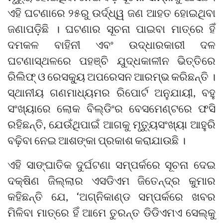
ଏହି ଘଟଣାରେ ୨୫ରୁ ଉର୍ଦ୍ଧ୍ୱ ଜଣ ଆହତ ହୋଇଥିବା
ଜଣାପଡ଼ିଛି । ଘଟଣାର ସୂଚନା ପାଇବା ମାତ୍ରେ ହିଁ
ଦମକଳ ବାହିନୀ ଏବଂ ଉଦ୍ଧାରକାରୀ ଦଳ
ଘଟଣାସ୍ଥଳରେ ପହଞ୍ଚି ଯୁଦ୍ଧକାଳୀନ ଭିତ୍ତିରେ
ରିଲିଫ୍ ଓ ରେସକ୍ୟୁ ଅପରେସନ ଆରମ୍ଭ କରିଛନ୍ତି ।
ସ୍ଥାନୀୟ ଗଣମାଧ୍ୟମର ରିପୋର୍ଟ ଅନୁଯାୟୀ, ବହୁ
ସଂଖ୍ୟାରେ ଲୋକ ବିଲ୍ଡିଂର ବେସମେଣ୍ଟରେ ଫସି
ରହିଛନ୍ତି, ଯେଉଁଥିପାଇଁ ଆଗକୁ ମୃତ୍ୟୁସଂଖ୍ୟା ଆହୁରି
ବଢ଼ିବା ନେଇ ଆଶଙ୍କା ପ୍ରକାଶ କରାଯାଉଛି ।
ଏହି ସାଙ୍ଘାତିକ ଦୁର୍ଘଟଣା ସମ୍ପର୍କରେ ସୂଚନା ଦେଇ
ଦକ୍ଷିଣ ଜିଲ୍ଲାର ଏସଡିଏମ ଜିତେନ୍ଦ୍ର କୁମାର
କହିଛନ୍ତି ଯେ, ‘ଅଗ୍ନିକାଣ୍ଡ ସମ୍ପର୍କରେ ଖବର
ମିଳିବା ମାତ୍ରେ ହିଁ ଆମେ ତୁରନ୍ତ ଡିଡିଏମଏ ସେଲ୍‌କୁ