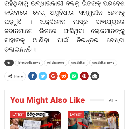
ରହିଥିବାରୁ ଉଦ୍ଧାରକାରୀ ଦଳକୁ ଭିତରକୁ ପ୍ରବେଶ
କରିବାରେ ବେଶ୍ ଅସୁବିଧାର ସମ୍ମୁଖୀନ ହେବାକୁ
ପଡ଼ୁଛି । ଅକ୍ସିଜେନ ମାସ୍କ ସାହାଯ୍ୟରେ
ଜବାନମାନେ ଭିତରେ ଫସିଥିବା ଲୋକମାନଙ୍କୁ
ବାହାରକୁ ଆଣିବା ପାଇଁ ନିରନ୍ତର ଚେଷ୍ଟା
ଚଳାଇଛନ୍ତି ।
latest odia news
odisha news
swadhikar
swadhikar news
Share
You Might Also Like
All
LATEST
LATEST