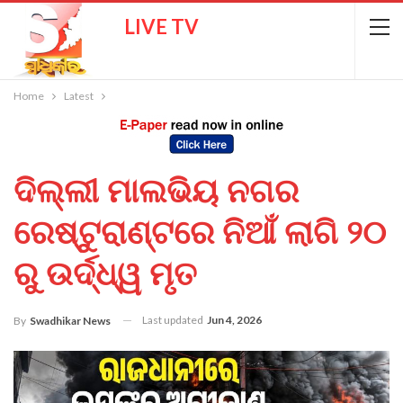
LIVE TV
Home
Latest
ଦିଲ୍ଲୀ ମାଲଭିୟ ନଗର
ରେଷ୍ଟୁରାଣ୍ଟରେ ନିଆଁ ଲାଗି ୨୦
ରୁ ଉର୍ଦ୍ଧ୍ୱ ମୃତ
Last updated
Jun 4, 2026
By
Swadhikar News