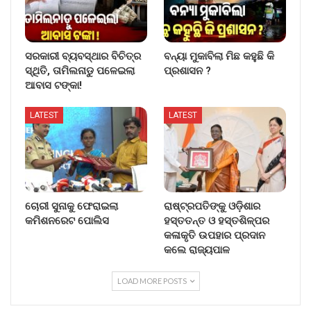
ସରକାରୀ ବ୍ୟବସ୍ଥାର ବିଚିତ୍ର
ବନ୍ୟା ମୁକାବିଲା ମିଛ କହୁଛି କି
ସ୍ଥିତି, ତାମିଲନାଡୁ ପଳେଇଲା
ପ୍ରଶାସନ ?
ଆବାସ ଟଙ୍କା!
LATEST
LATEST
ଚୋରୀ ସୁନାକୁ ଫେରାଇଲା
ରାଷ୍ଟ୍ରପତିଙ୍କୁ ଓଡ଼ିଶାର
କମିଶନରେଟ ପୋଲିସ
ହସ୍ତତନ୍ତ ଓ ହସ୍ତଶିଳ୍ପର
କଳାକୃତି ଉପହାର ପ୍ରଦାନ
କଲେ ରାଜ୍ୟପାଳ
LOAD MORE POSTS