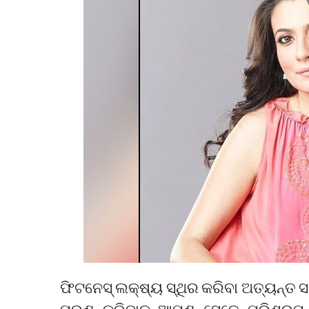
ଫିଟନେସ୍ ଲକ୍ଷ୍ୟ ସ୍ଥିର କରିବା ଅତ୍ୟନ୍ତ 