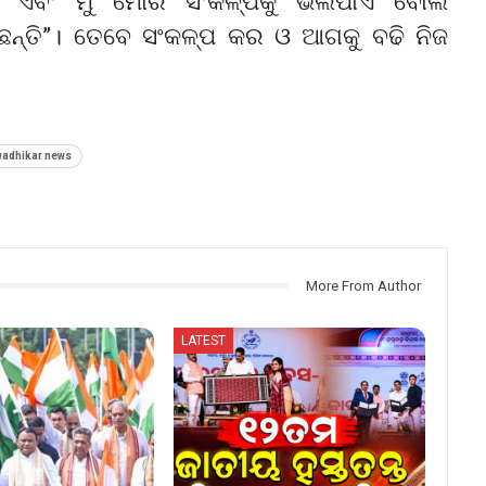
 । ଏବଂ ମୁଁ ମୋର ସଂକଳ୍ପକୁ ଭଲପାଏ ବୋଲି
ଛନ୍ତି”। ତେବେ ସଂକଳ୍ପ କର ଓ ଆଗକୁ ବଢି ନିଜ
adhikar news
More From Author
LATEST