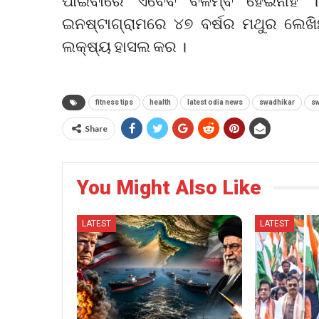
ପାଇବାରେ ଏବେବି ବିଳମ୍ବ ହେଇନାହିଁ
ଇନଷ୍ଟାଗ୍ରାମରେ ୪୭ ବର୍ଷର ମଥୁର ଲେଖି
ଲକ୍ଷ୍ୟ ହାସଲ କର ।
fitness tips
health
latest odia news
swadhikar
sw
Share
You Might Also Like
LATEST
LATEST