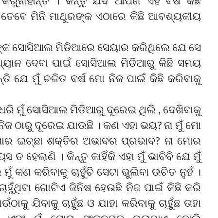
ନାହାନ୍ତି । କିନ୍ତୁ ଯଦି ଆପଣ ଏହି ବର୍ଷ କିଛି
ତି, ତେବେ ମିନି ମାଥୁରଙ୍କ ଏଠାରେ କିଛି ଆବଶ୍ୟକୀୟ
 ତାଙ୍କ ସୋସିଆଲ ମିଡିଆରେ ସେୟାର କରିଥିଲେ ଯେ ସେ
୍ୟାନ ଦେବା ପାଇଁ ସୋସିଆଲ ମିଡିଆରୁ କିଛି ସମୟ
 ଯେ ମୁଁ ଚଳିତ ବର୍ଷ ମୋ ନିଜ ପାଇଁ କିଛି କରିବାକୁ
ଧରି ମୁଁ ସୋସିଆଲ ମିଡିଆରୁ ଦୂରେଇ ଥିଲି , ଦେଖିବାକୁ
ୁଁ ନିଜ ଠାରୁ ଦୂରେଇ ଯାଉଛି । କଣ ଏହା ଭୟ? ନା ମୁଁ ମୋ
ମୋର ଇଚ୍ଛା ଶକ୍ତିର ଅଭାବର ପ୍ରଭାବ? ନା ମୋର
ତ ହେଲାଣି । କିନ୍ତୁ କାହିଁକି ଏହା ମୁଁ ଭାବିବି ଯେ ମୁଁ
ୁଁ କଣ କରିବାକୁ ଚାହୁଁଚି ସେଟା ଭୁଲିବା ଉଚିତ ନୁହଁ ।
ଚାହୁଁଥିବା ଗୋଟିଏ ଜିନିଷ ହେଉଛି ନିଜ ପାଇଁ କିଛି କରି
କୁ ଯିବାକୁ ଚାହୁଁଛ ଓ ଯାହା କରିବାକୁ ଚାହୁଁଛ ତାହା