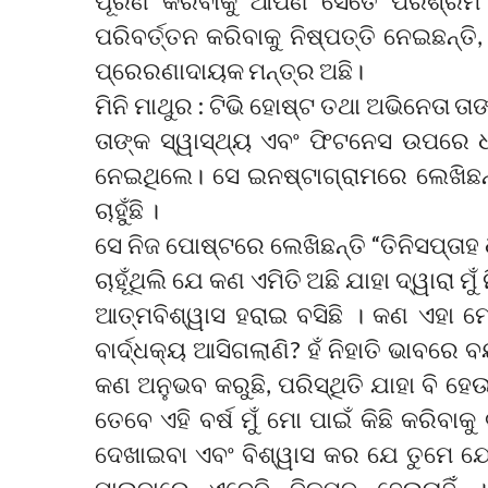
ପୂରଣ କରିବାକୁ ଆପଣ ସେତେ ପରିଶ୍ରମ କରୁ
ପରିବର୍ତ୍ତନ କରିବାକୁ ନିଷ୍ପତ୍ତି ନେଇଛନ୍
ପ୍ରେରଣାଦାୟକ ମନ୍ତ୍ର ଅଛି।
ମିନି ମାଥୁର : ଟିଭି ହୋଷ୍ଟ ତଥା ଅଭିନେତା
ତାଙ୍କ ସ୍ୱାସ୍ଥ୍ୟ ଏବଂ ଫିଟନେସ ଉପରେ ଧ
ନେଇଥିଲେ। ସେ ଇନଷ୍ଟାଗ୍ରାମରେ ଲେଖିଛନ୍ତି
ଚାହୁଁଛି ।
ସେ ନିଜ ପୋଷ୍ଟରେ ଲେଖିଛନ୍ତି “ତିନିସପ୍ତାହ 
ଚାହୂଁଥିଲି ଯେ କଣ ଏମିତି ଅଛି ଯାହା ଦ୍ୱାରା ମ
ଆତ୍ମବିଶ୍ୱାସ ହରାଇ ବସିଛି । କଣ ଏହା 
ବାର୍ଦ୍ଧକ୍ୟ ଆସିଗଲାଣି? ହଁ ନିହାତି ଭାବରେ ବୟସ 
କଣ ଅନୁଭବ କରୁଛି, ପରିସ୍ଥିତି ଯାହା ବି ହେଉ ମ
ତେବେ ଏହି ବର୍ଷ ମୁଁ ମୋ ପାଇଁ କିଛି କରିବାକୁ 
ଦେଖାଇବା ଏବଂ ବିଶ୍ୱାସ କର ଯେ ତୁମେ ଯେଉଁଠା