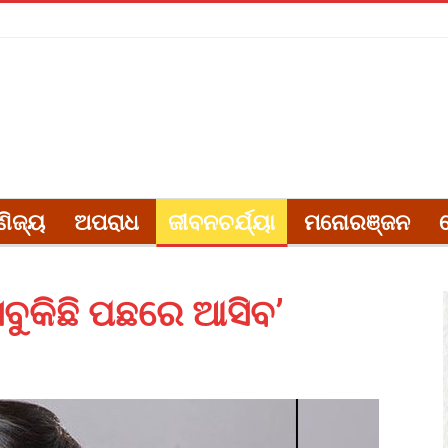
ଣିଜ୍ୟ
ଅପରାଧ
ଜୀବନଚର୍ଯ୍ୟା
ମନୋରଞ୍ଜନ
 ସବୁକିଛି ପଛରେ ଆସିବ’