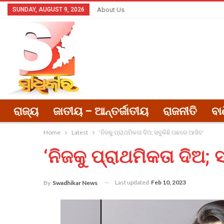
SUNDAY, AUGUST 9, 2026
About Us
ରାଜ୍ୟ
ଜାତୀୟ – ଆନ୍ତର୍ଜାତୀୟ
ରାଜନୀତି
ବା
Home
Latest
‘ନିଜକୁ ପ୍ରାଥମିକତା ଦିଅ; ସବୁକିଛି ପଛରେ ଆସିବ’
‘ନିଜକୁ ପ୍ରାଥମିକତା ଦିଅ;
Last updated
Feb 10, 2023
By
Swadhikar News