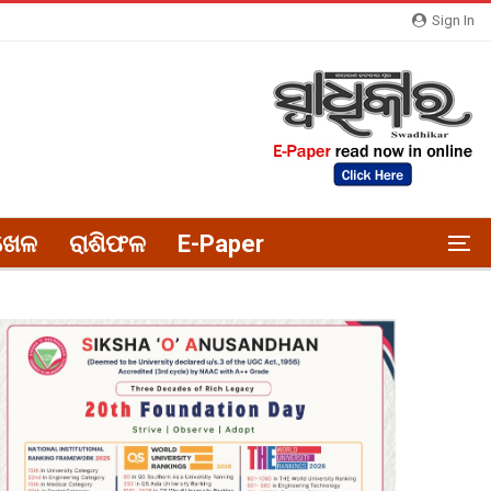
Sign In
ଖେଳ
ରାଶିଫଳ
E-Paper