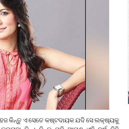
ସହଜ କିନ୍ତୁ ଏ ସେତେ କଷ୍ଟଦାୟକ ଯଦି ସେ ଲକ୍ଷ୍ୟକୁ