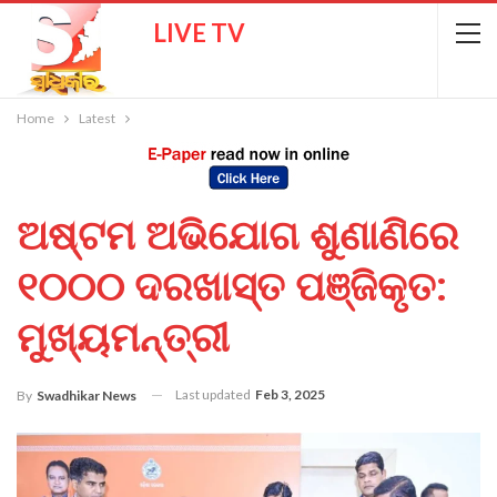
LIVE TV
Home
Latest
ଅଷ୍ଟମ ଅଭିଯୋଗ ଶୁଣାଣିରେ
୧୦୦୦ ଦରଖାସ୍ତ ପଞ୍ଜିକୃତ:
ମୁଖ୍ୟମନ୍ତ୍ରୀ
Last updated
Feb 3, 2025
By
Swadhikar News