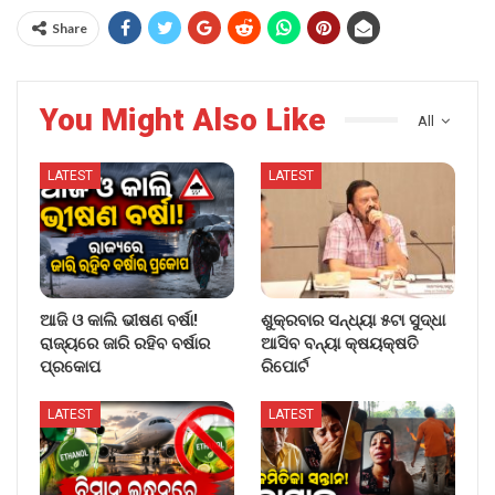
Share
You Might Also Like
All
LATEST
LATEST
ଆଜି ଓ କାଲି ଭୀଷଣ ବର୍ଷା!
ଶୁକ୍ରବାର ସନ୍ଧ୍ୟା ୫ଟା ସୁଦ୍ଧା
ରାଜ୍ୟରେ ଜାରି ରହିବ ବର୍ଷାର
ଆସିବ ବନ୍ୟା କ୍ଷୟକ୍ଷତି
ପ୍ରକୋପ
ରିପୋର୍ଟ
LATEST
LATEST