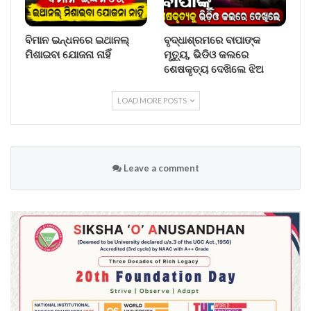
ବିମାନ ଇନ୍ଧନରେ ଇଥାନଲ୍
ବୃଦ୍ଧାଶ୍ରମରେ ବାପାଙ୍କ
ମିଶାଇବା ଯୋଜନା ନାହିଁ
ମୃତ୍ୟୁ, ଭିଡିଓ କଲରେ
ଶେଷକୃତ୍ୟ ଦେଖିଲେ ଝିଅ
LOAD MORE POSTS
Leave a comment