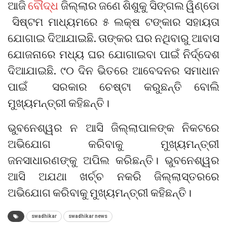
ଆଜି
ବୌଦ୍ଧ
ଜିଲ୍ଲାର ଜଣେ ଶିଶୁକୁ ସିଙ୍ଗଲ ୱିଣ୍ଡୋ
ସିଷ୍ଟମ ମାଧ୍ୟମରେ ୫ ଲକ୍ଷ ଟଙ୍କାର ସହାୟତା
ଯୋଗାଇ ଦିଆଯାଇଛି. ତାଙ୍କର ଘର ନଥିବାରୁ ଆବାସ
ଯୋଜନାରେ ମଧ୍ୟ ଘର ଯୋଗାଇବା ପାଇଁ ନିର୍ଦ୍ଦେଶ
ଦିଆଯାଇଛି. ୯୦ ଦିନ ଭିତରେ ଆବେଦନର ସମାଧାନ
ପାଇଁ ସରକାର ଚେଷ୍ଟା କରୁଛନ୍ତି ବୋଲି
ମୁଖ୍ୟମନ୍ତ୍ରୀ କହିଛନ୍ତି।
ଭୁବନେଶ୍ୱର ନ ଆସି ଜିଲ୍ଲାପାଳଙ୍କ ନିକଟରେ
ଅଭିଯୋଗ କରିବାକୁ ମୁଖ୍ୟମନ୍ତ୍ରୀ
ଜନସାଧାରଣଙ୍କୁ ଅପିଲ କରିଛନ୍ତି। ଭୁବନେଶ୍ୱର
ଆସି ଅଯଥା ଖର୍ଚ୍ଚ ନକରି ଜିଲ୍ଲାସ୍ତରରେ
ଅଭିଯୋଗ କରିବାକୁ ମୁଖ୍ୟମନ୍ତ୍ରୀ କହିଛନ୍ତି।
swadhikar
swadhikar news