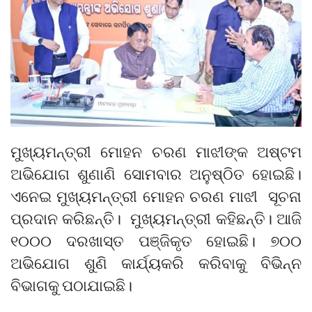
ମୁଖ୍ୟମନ୍ତ୍ରୀ ମୋହନ ଚରଣ ମାଝୀଙ୍କ ଅଷ୍ଟମ
ଅଭିଯୋଗ ଶୁଣାଣି ସୋମବାର ଅନୁଷ୍ଠିତ ହୋଇଛି।
ଏନେଇ ମୁଖ୍ୟମନ୍ତ୍ରୀ ମୋହନ ଚରଣ ମାଝୀ ସୂଚନା
ପ୍ରଦାନ କରିଛନ୍ତି। ମୁଖ୍ୟମନ୍ତ୍ରୀ କହିଛନ୍ତି। ଆଜି
୧୦୦୦ ଦରଖାସ୍ତ ପଞ୍ଜିକୃତ ହୋଇଛି। ୭୦୦
ଅଭିଯୋଗ ଶୁଣି କାର୍ଯ୍ୟକରି କରିବାକୁ ବିଭିନ୍ନ
ବିଭାଗକୁ ପଠାଯାଇଛି।