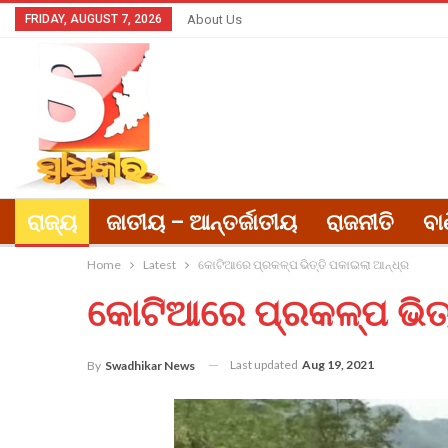
FRIDAY, AUGUST 7, 2026
About Us
ରାଜ୍ୟ
ଜାତୀୟ – ଆନ୍ତର୍ଜାତୀୟ
ରାଜନୀତି
ବା
Home
Latest
କୋଟିଆରେ ପ୍ରକଳ୍ପ ଭିତ୍ତି ପକାଇଲା ଆନ୍ଧ୍ର
କୋଟିଆରେ ପ୍ରକଳ୍ପ ଭିତ୍
Last updated
Aug 19, 2021
By
Swadhikar News