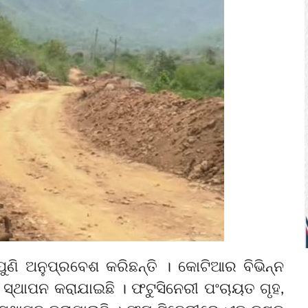
ଣି ଅନୁପ୍ରବେଶ କରିଛନ୍ତି । କୋଟିଆର ବିଭିନ୍ନ
ର ସ୍ଥାପନ କରାଯାଇଛି । ଫଟୁସିନେରୀ ପଂଚାୟତ ଗୃହ,