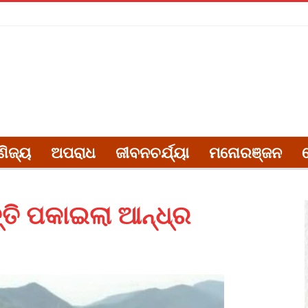
ଣିଜ୍ୟ
ଅପରାଧ
ଜୀବନଚର୍ଯ୍ୟା
ମନୋରଞ୍ଜନ
ତି ପକାଇଲା ଆନ୍ଧ୍ର