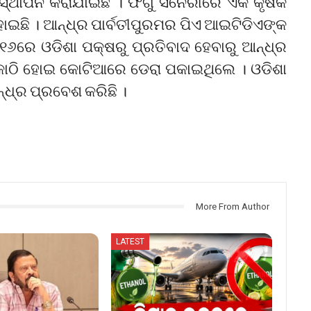
ତି ସ୍ଥାପନ କରାଯାଇଛି । ଫଗୁ ସିନେରୀରେ ଏକ କୃଷକ
ହୋଇଛି । ଆନ୍ଧ୍ର ପାର୍ବତୀପୁରମର ପିଏ ଆଇଟିଡିଏଙ୍କ
। ୧୬ରେ ଓଡିଶା ପକ୍ଷରୁ ପ୍ରତିବାଦ ହେବାରୁ ଆନ୍ଧ୍ର
କାଠି ହୋଇ କୋଟିଆରେ ଡେରା ପକାଇଥିଲେ । ଓଡିଶା
୍ଧ୍ର ପ୍ରବେଶ କରିଛି ।
More From Author
LATEST