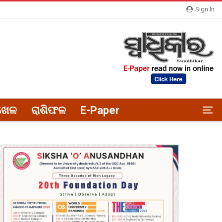
Sign In
ଖେଳ
ରାଶିଫଳ
E-Paper