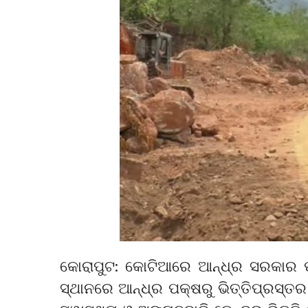
କୋରାପୁଟ: କୋଟିଆରେ ଆନ୍ଧ୍ର ସରକାର ପୁ
ସ୍ଥାନରେ ଆନ୍ଧ୍ର ପକ୍ଷରୁ ଭିତ୍ତିପ୍ରସ୍ତ