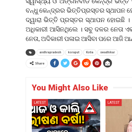
ସ୍ୱାସ୍ଥ୍ୟ ଓ ଅଙ୍ଗନବାଡି କେନ୍ଦ୍ର ଭିତ୍
ବନ୍ଧୁ କେନ୍ଦ୍ରର ଭିତ୍ତିପ୍ରସ୍ତର ସ୍ଥାପନ 
ଦ୍ୱାରା ଭିତ୍ତି ପ୍ରସ୍ତର ସ୍ଥାପନ ହୋଇଛି 
ଅଧିକାରୀ ଆସିନଥିଲେ । ସବୁ ଦଳର ନେତା ଏ
ନେତା, ଅଦିକାରୀ ପଳାଇ ଆସିବା ପରେ ଆଜି ଆନ
andhrapradesh
koraput
Kotia
swadhikar
Share
You Might Also Like
LATEST
LATEST