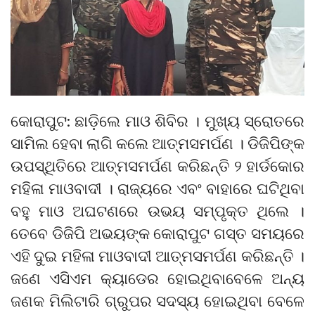
କୋରାପୁଟ: ଛାଡ଼ିଲେ ମାଓ ଶିବିର । ମୁଖ୍ୟ ସ୍ରୋତରେ
ସାମିଲ ହେବା ଲାଗି କଲେ ଆତ୍ମସମର୍ପଣ । ଡିଜିପିଙ୍କ
ଉପସ୍ଥିତିରେ ଆତ୍ମସମର୍ପଣ କରିଛନ୍ତି ୨ ହାର୍ଡକୋର
ମହିଳା ମାଓବାଦୀ । ରାଜ୍ୟରେ ଏବଂ ବାହାରେ ଘଟିଥିବା
ବହୁ ମାଓ ଅଘଟଣରେ ଉଭୟ ସମ୍ପୃକ୍ତ ଥିଲେ ।
ତେବେ ଡିଜିପି ଅଭୟଙ୍କ କୋରାପୁଟ ଗସ୍ତ ସମୟରେ
ଏହି ଦୁଇ ମହିଳା ମାଓବାଦୀ ଆତ୍ମସମର୍ପଣ କରିଛନ୍ତି ।
ଜଣେ ଏସିଏମ କ୍ୟାଡେର ହୋଇଥିବାବେଳେ ଅନ୍ୟ
ଜଣକ ମିଲିଟାରି ଗ୍ରୁପର ସଦସ୍ୟ ହୋଇଥିବା ବେଳେ