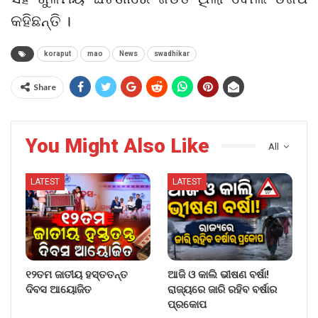
କହିଛନ୍ତି ।
koraput
mao
News
swadhikar
Share
You Might Also Like
All
LATEST
LATEST
୧୨ତମ ଜାତୀୟ ହସ୍ତତନ୍ତ
ଆଜି ଓ କାଲି ଭୀଷଣ ବର୍ଷା!
ଦିବସ ଆୟୋଜିତ
ରାଜ୍ୟରେ ଜାରି ରହିବ ବର୍ଷାର
ପ୍ରକୋପ