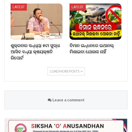
LATEST
LATEST
ଶୁକ୍ରବାର ସନ୍ଧ୍ୟା ୫ଟା ସୁଦ୍ଧା
ବିମାନ ଇନ୍ଧନରେ ଇଥାନଲ୍
ଆସିବ ବନ୍ୟା କ୍ଷୟକ୍ଷତି
ମିଶାଇବା ଯୋଜନା ନାହିଁ
ରିପୋର୍ଟ
LOAD MORE POSTS
Leave a comment