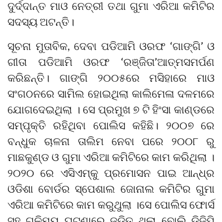
ଦୁର୍ଦ୍ଦାନ୍ତ ମାଓ ନେତ୍ରୀ ତଥା ଗୁମା ଏରିଆ କମିଟିର
ସଦସ୍ୟ ଅଟନ୍ତି।
ସୂଚନା ମୁତାବିକ, ଦେବା ପଡିଆମି ଓରଫ ‘ଗାଙ୍ଗି’ ଓ
ଗୀତା ପଡିଆମି ଓରଫ ‘ରଞ୍ଜିତା’ଆତ୍ମସମର୍ପଣ
କରିଛନ୍ତି। ଗାଙ୍ଗି ୨୦୦୫ରେ ମସିହାରେ ମାଓ
ସଂଗଠନରେ ସାମିଲ ହୋଇଥିଲା କାଲିମେଳା ଦଳମରେ
ଯୋଗଦେଇଥିଲା । ସେ ପ୍ରମୁଖ ୭ ଟି ହିଂସା କାଣ୍ଡରେ
ସମ୍ପୃକ୍ତି ରହିଥିବା ପୋଲିସ କହିଛି। ୨୦୦୭ ରେ
ବନ୍ଧୁକ ଚାଳନା ତାଲିମ ନେବା ପରେ ୨୦୦୮ ରୁ
ମାଛକୁଣ୍ଡ ଓ ଗୁମା ଏରିଆ କମିଟିରେ କାମ କରିଥିଲା ।
୨୦୨୦ ରେ ଏସିଏମ୍କୁ ପ୍ରମୋସନ ପାଇ ଆନ୍ଧ୍ର
ଓଡିଶା ବୋର୍ଡର ସ୍ପେଶାଲ ଜୋନାଲ କମିଟିର ଗୁମା
ଏରିଆ କମିଟିରେ କାମ କରୁଥୁଲା ।ସେ ପୋଲିସ ଫୋର୍ସ
ସହ ଗୁଳିମୟ ଘଟଣାରେ ଜଡିତ ଥିଲା ବୋଲି ଡିଜିପି