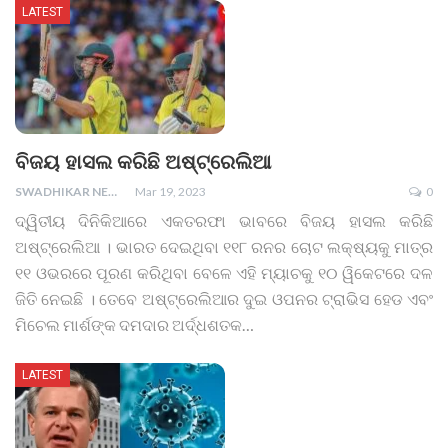
LATEST
ବିଜୟ ହାସଲ କରିଛି ଅଷ୍ଟ୍ରେଲିଆ
SWADHIKAR NEWS
Mar 19, 2023
0
ଦ୍ୱିତୀୟ ଦିନିକିଆରେ ଏକତରଫା ଭାବରେ ବିଜୟ ହାସଲ କରିଛି
ଅଷ୍ଟ୍ରେଲିଆ । ଭାରତ ଦେଇଥିବା ୧୧୮ ରନର ଚୋଟ ଲକ୍ଷ୍ୟକୁ ମାତ୍ର
୧୧ ଓଭରରେ ପୂରଣ କରିଥିବା ବେଳେ ଏହି ମ୍ୟାଚକୁ ୧୦ ୱିକେଟରେ ଦଳ
ଜିତି ନେଇଛି । ତେବେ ଅଷ୍ଟ୍ରେଲିଆର ଦୁଇ ଓପନର ଟ୍ରାଭିସ ହେଡ ଏବଂ
ମିଚେଲ ମାର୍ଶଙ୍କ ଦମଦାର ଅର୍ଦ୍ଧଶତକ
…
LATEST