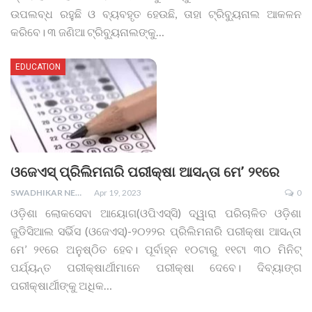
ଉପଲବ୍ଧ ରହୁଛି ଓ ବ୍ୟବହୃତ ହେଉଛି, ତାହା ଟ୍ରିବ୍ୟୁନାଲ ଆକଳନ
କରିବେ। ୩ ଜଣିଆ ଟ୍ରିବ୍ୟୁନାଲଙ୍କୁ
…
EDUCATION
ଓଜେଏସ୍‌ ପ୍ରିଲିମନାରି ପରୀକ୍ଷା ଆସନ୍ତା ମେ’ ୨୧ରେ
SWADHIKAR NEWS
Apr 19, 2023
0
ଓଡ଼ିଶା ଲୋକସେବା ଆୟୋଗ(ଓପିଏସ୍‌ସି) ଦ୍ୱାରା ପରିଚାଳିତ ଓଡ଼ିଶା
ଜୁଡିସିଆଲ ସର୍ଭିସ (ଓଜେଏସ୍‌)-୨୦୨୨ର ପ୍ରିଲିମନାରି ପରୀକ୍ଷା ଆସନ୍ତା
ମେ’ ୨୧ରେ ଅନୁଷ୍ଠିତ ହେବ। ପୂର୍ବାହ୍ନ ୧୦ଟାରୁ ୧୧ଟା ୩୦ ମିନିଟ୍‌
ପର୍ଯ୍ୟନ୍ତ ପରୀକ୍ଷାର୍ଥୀମାନେ ପରୀକ୍ଷା ଦେବେ। ଦିବ୍ୟାଙ୍ଗ
ପରୀକ୍ଷାର୍ଥୀଙ୍କୁ ଅଧିକ
…