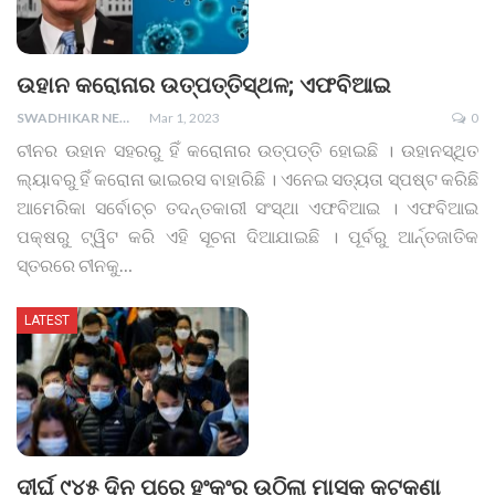
ଉହାନ କରୋନାର ଉତ୍ପତ୍ତିସ୍ଥଳ; ଏଫବିଆଇ
SWADHIKAR NEWS
Mar 1, 2023
0
ଚୀନର ଉହାନ ସହରରୁ ହିଁ କରୋନାର ଉତ୍ପତ୍ତି ହୋଇଛି । ଉହାନସ୍ଥିତ
ଲ୍ୟାବରୁ ହିଁ କରୋନା ଭାଇରସ ବାହାରିଛି । ଏନେଇ ସତ୍ୟତା ସ୍ପଷ୍ଟ କରିଛି
ଆମେରିକା ସର୍ବୋଚ୍ଚ ତଦନ୍ତକାରୀ ସଂସ୍ଥା ଏଫବିଆଇ । ଏଫବିଆଇ
ପକ୍ଷରୁ ଟ୍ୱିଟ କରି ଏହି ସୂଚନା ଦିଆଯାଇଛି । ପୂର୍ବରୁ ଆର୍ନ୍ତଜାତିକ
ସ୍ତରରେ ଚୀନକୁ
…
LATEST
ଦୀର୍ଘ ୯୪୫ ଦିନ ପରେ ହଂକଂରୁ ଉଠିଲା ମାସ୍କ କଟକଣା