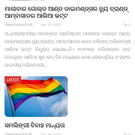
ମାଲାବାର ଗୋଲ୍ଡ ଆଣ୍ଡ ଡାଇମଣ୍ଡ୍ସର ନ୍ୟୁ ବ୍ରାଣ୍ଡ୍‌
ଆମ୍ବାସାଡର ଆଲିଆ ଭଟ୍ଟ
SWADHIKAR NEWS
Apr 19, 2023
0
ଅନ୍ତଃରାଷ୍ଟ୍ରୀୟ ଅଳଙ୍କାର ପ୍ରତିଷ୍ଠାନ ମାଲାବାର ଗୋଲ୍ଡ ଆଣ୍ଡ
ଡାଇମଣ୍ଡ୍ସର ନ୍ୟୁ ବ୍ରାଣ୍ଡ୍‌ ଆମ୍ବାସାଡର ଭାବେ ବଲିଉଡ୍‌ ଅଭିନେତ୍ରୀ
ଆଲିଆ ଭଟ୍ଟ ନିଯୁକ୍ତ୍‌ ହୋଇଛନ୍ତି। ୨୦୧୨ରେ ବଲିଉଡ୍‌ରେ ପାଦ
ଦେଇଥିବା ଆଲିଆ ଖୁବ୍‌ କମ୍‌ ଦିନ ମଧ୍ୟରେ ବେଶ୍‌ ଲୋକପ୍ରିୟ ଓ ସଫଳ
ଭାରତୀୟ ଅଭିନେତ୍ରୀ
…
LATEST
ସମଲିଙ୍ଗୀ ବିବାହ ମାନ୍ୟତା
SWADHIKAR NEWS
Apr 19, 2023
0