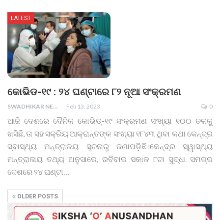
LATEST
କୋଭିଡ-୧୯ : ୨୪ ଘଣ୍ଟାରେ ୮୨ ନୂଆ ସଂକ୍ରମଣ
SWADHIKAR NEWS
Feb 13, 2023
0
ଆଜି ଦେଶରେ ଦୈନିକ କୋଭିଡ୍-୧୯ ସଂକ୍ରମଣ ସଂଖ୍ୟା ୧୦୦ ତଳକୁ
ଖସିଛି, ତା ସହ ସକ୍ରିୟ ଆକ୍ରାନ୍ତଙ୍କ ସଂଖ୍ୟା ୧୮୪୩ ଥିବା କଥା କେନ୍ଦ୍ର
ସ୍ବାସ୍ଥ୍ୟ ମନ୍ତ୍ରାଳୟ ସୂଚନାରୁ ଜଣାପଡ଼ିଛି।କେନ୍ଦ୍ର ସ୍ୱାସ୍ଥ୍ୟ
ମନ୍ତ୍ରାଳାୟ ତଥ୍ୟ ଅନୁସାରେ, ରବିବାର ସକାଳ ୮ଟା ସୁଦ୍ଧା ସମଗ୍ର
ଦେଶରେ ୨୪ ଘଣ୍ଟା
…
OLDER POSTS