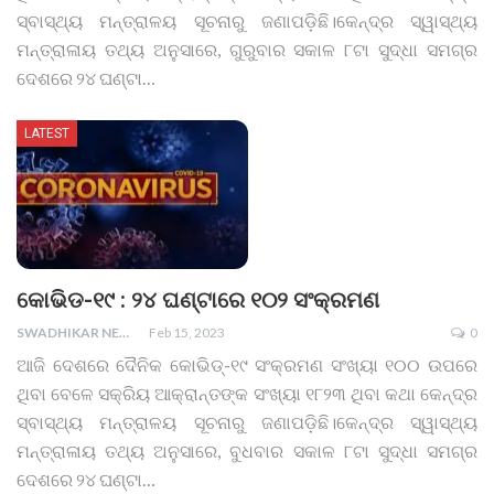
ସ୍ବାସ୍ଥ୍ୟ ମନ୍ତ୍ରାଳୟ ସୂଚନାରୁ ଜଣାପଡ଼ିଛି।କେନ୍ଦ୍ର ସ୍ୱାସ୍ଥ୍ୟ
ମନ୍ତ୍ରାଳାୟ ତଥ୍ୟ ଅନୁସାରେ, ଗୁରୁବାର ସକାଳ ୮ଟା ସୁଦ୍ଧା ସମଗ୍ର
ଦେଶରେ ୨୪ ଘଣ୍ଟା
…
LATEST
କୋଭିଡ-୧୯ : ୨୪ ଘଣ୍ଟାରେ ୧୦୨ ସଂକ୍ରମଣ
SWADHIKAR NEWS
Feb 15, 2023
0
ଆଜି ଦେଶରେ ଦୈନିକ କୋଭିଡ୍-୧୯ ସଂକ୍ରମଣ ସଂଖ୍ୟା ୧୦୦ ଉପରେ
ଥିବା ବେଳେ ସକ୍ରିୟ ଆକ୍ରାନ୍ତଙ୍କ ସଂଖ୍ୟା ୧୮୨୩ ଥିବା କଥା କେନ୍ଦ୍ର
ସ୍ବାସ୍ଥ୍ୟ ମନ୍ତ୍ରାଳୟ ସୂଚନାରୁ ଜଣାପଡ଼ିଛି।କେନ୍ଦ୍ର ସ୍ୱାସ୍ଥ୍ୟ
ମନ୍ତ୍ରାଳାୟ ତଥ୍ୟ ଅନୁସାରେ, ବୁଧବାର ସକାଳ ୮ଟା ସୁଦ୍ଧା ସମଗ୍ର
ଦେଶରେ ୨୪ ଘଣ୍ଟା
…