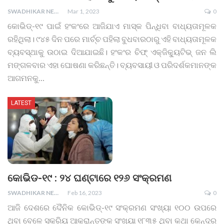
SWADHIKAR NEWS
Mar 1, 2023
0
କୋଭିଡ୍‌-୧୯ ପାଇଁ ହଂକଂରେ ଆଜିଯାଏ ମାସ୍କ ପିନ୍ଧିବା ବାଧ୍ୟତାମୂଳକ
ରହିଥିଲା। ୯୪୫ ଦିନ ପରେ ମାର୍ଚ୍ଚ ପହିଲା ବୁଧବାରଠାରୁ ଏହି ବାଧ୍ୟତାମୂଳକ
ବ୍ୟବସ୍ଥାକୁ ଉଠାଇ ଦିଆଯାଇଛି। ହଂକଂର ଚିଫ୍ ଏକ୍‌ଜିକ୍ୟୁଟିଭ୍ ଜନ ଲି
ମଙ୍ଗଳବାର ଏହା ଘୋଷଣା କରିଛନ୍ତି। ବ୍ୟବସାୟୀ ଓ ପରିଦର୍ଶକମାନଙ୍କ
ଆଗମନକୁ
…
LATEST
କୋଭିଡ-୧୯ : ୨୪ ଘଣ୍ଟାରେ ୧୨୬ ସଂକ୍ରମଣ
SWADHIKAR NEWS
Feb 16, 2023
0
ଆଜି ଦେଶରେ ଦୈନିକ କୋଭିଡ୍-୧୯ ସଂକ୍ରମଣ ସଂଖ୍ୟା ୧୦୦ ଉପରେ
ଥିବା ବେଳେ ସକ୍ରିୟ ଆକ୍ରାନ୍ତଙ୍କ ସଂଖ୍ୟା ୧୮୩୫ ଥିବା କଥା କେନ୍ଦ୍ର