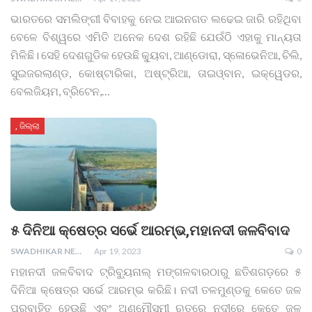
ଭାରତରେ ସମଲିଙ୍ଗୀ ବିବାହକୁ ନେଇ ଆଇନଗତ ଲଢେଇ ଜାରି ରହିଥିବା
ବେଳେ ବିଶ୍ୱରେ ଏମିତି ଅନେକ ଦେଶ ରହିଛି ଯେଉଁଠି ଏହାକୁ ମାନ୍ୟତା
ମିଳିଛି। ସେହି ଦେଶଗୁଡିକ ହେଉଛି କ୍ୟୁବା, ଆଣ୍ଡୋରା, ସ୍ଳୋଭେନିଆ, ଚିଲି,
ସୁଇଜରଲାଣ୍ଡ, କୋଷ୍ଟାରିକା, ଅଷ୍ଟ୍ରିଆ, ତାଇଓ୍ବାନ, ଇକ୍ୱେଡର,
ବେଲଜିୟମ, ବ୍ରିଟେନ,
…
, ଜିଲ୍ଲା
୫ ଦିନିଆ କ୍ଷେତ୍ର ସର୍ଭେ ଆରମ୍ଭ,ମହାନଦୀ ଜଳବିବାଦ
SWADHIKAR NEWS
Apr 19, 2023
0
ମହାନଦୀ ଜଳବିବାଦ ଟ୍ରିବ୍ୟୁନାଲ୍‌ ମଙ୍ଗଳବାରଠାରୁ ଛତିଶଗଡ଼ରେ ୫
ଦିନିଆ କ୍ଷେତ୍ର ସର୍ଭେ ଆରମ୍ଭ କରିଛି। ନଦୀ ତଳମୁଣ୍ଡକୁ କେତେ ଜଳ
ପ୍ରବାହିତ ହେଉଛି ଏବଂ ଅଣମୌସୁମୀ ଋତୁରେ ନଦୀରେ କେତେ ଜଳ