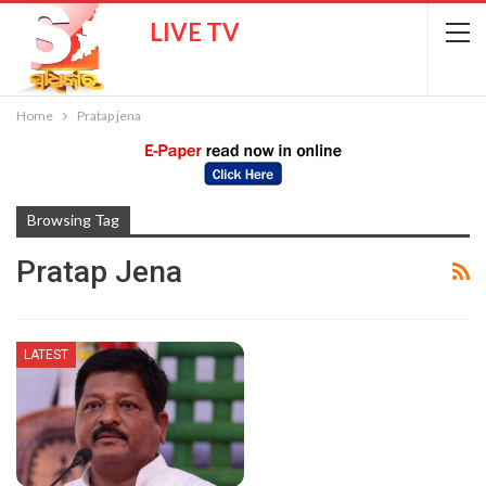
LIVE TV
Home
Pratap jena
Browsing Tag
Pratap Jena
LATEST