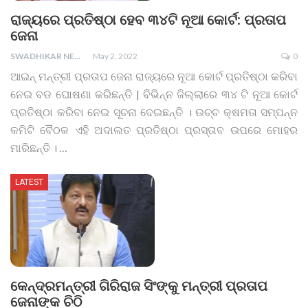
ରାଜ୍ୟରେ ପ୍ରତିଷ୍ଠା ହେବ ୩୪ଟି ନୂଆ କୋର୍ଟ: ପ୍ରତାପ
ଜେନା
SWADHIKAR NEWS
May 2, 2022
0
ଆଇନ୍‌ ମନ୍ତ୍ରୀ ପ୍ରତାପ ଜେନା ରାଜ୍ୟରେ ନୂଆ କୋର୍ଟ ପ୍ରତିଷ୍ଠା କରିବା
ନେଇ ବଡ ଘୋଷଣା କରିଛନ୍ତି | ବିଭିନ୍ନ ଜିଲ୍ଲାରେ ୩୪ ଟି ନୂଆ କୋର୍ଟ
ପ୍ରତିଷ୍ଠା କରିବା ନେଇ ସୂଚନା ଦେଇଛନ୍ତି । ଉଚ୍ଚ କ୍ଷମତା ସମ୍ପନ୍ନ
କମିଟି ବୈଠକ ଏହି ଅଦାଲତ ପ୍ରତିଷ୍ଠା ପ୍ରସ୍ତାବ ଉପରେ ମୋହର
ମାରିଛନ୍ତି ।
…
LATEST
କେନ୍ଦ୍ରମନ୍ତ୍ରୀ ଗିରିରାଜ ସିଂଙ୍କୁ ମନ୍ତ୍ରୀ ପ୍ରତାପ
ଜେନାଙ୍କ ଚିଠି