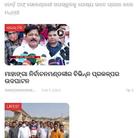
ବୋର୍ଡ଼ ଅଫ୍ ସେକେଣ୍ଡାରୀ ହାଇସ୍କୁଲକୁ ପୋଷ୍ୟ ଭାବେ ଗ୍ରହଣ କଲେ
ମନ୍ତ୍ରୀ
ଲାଇଭ୍ ଟିଭି
ମାହାଙ୍ଗା ନିର୍ବାଚନମଣ୍ଡଳୀର ବିଭିନ୍ନ ପ୍ରକଳ୍ପର
ଉଦଘାଟନ
SWADHIKARNEWS
Feb 7, 2021
0
LATEST