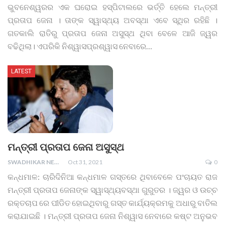
ଭୁବନେଶ୍ୱରର ଏକ ଘରୋଇ ହସ୍ପିଟାଲରେ ଭର୍ତ୍ତି ହେଲେ ମନ୍ତ୍ରୀ
ପ୍ରତାପ ଜେନା । ତାଙ୍କ ସ୍ୱାସ୍ଥ୍ୟ ଅବସ୍ଥା ଏବେ ସ୍ଥିର ରହିଛି ।
ଗତକାଲି ରାତିରୁ ପ୍ରତାପ ଜେନା ଅସୁସ୍ଥ ଥିବା ବେଳେ ଆଜି ଜ୍ୱର
ବଢିଥିଲା। ଏପରିକି ନିଶ୍ୱାସପ୍ରଶ୍ୱାସ ନେବାରେ
…
LATEST
ମନ୍ତ୍ରୀ ପ୍ରତାପ ଜେନା ଅସୁସ୍ଥ
SWADHIKAR NEWS
Oct 31, 2021
0
କନ୍ଧମାଳ: ଚାରିଦିନିଆ କନ୍ଧମାଳ ଗସ୍ତରେ ଥିବାବେଳେ ପଂଚାୟତ ରାଜ
ମନ୍ତ୍ରୀ ପ୍ରତାପ ଜେନାଙ୍କ ସ୍ୱାସ୍ଥ୍ୟବସ୍ଥା ଗୁରୁତର । ଜ୍ୱର ଓ ଉଚ୍ଚ
ରକ୍ତଚାପ ରେ ପୀଡିତ ହୋଇଥିବାରୁ ଗସ୍ତ କାର୍ଯ୍ୟକ୍ରମକୁ ଅଧାରୁ ବାତିଲ
କରାଯାଇଛି । ମନ୍ତ୍ରୀ ପ୍ରତାପ ଜେନା ନିଶ୍ୱାସ ନେବାରେ କଷ୍ଟ ଅନୁଭବ