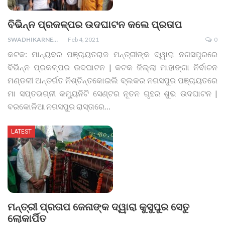
ବିଭିନ୍ନ ପ୍ରକଳ୍ପର ଉଦଘାଟନ କଲେ ପ୍ରତାପ
SWADHIKARNEWS
Feb 4, 2021
0
କଟକ: ମାନ୍ୟବର ପଞ୍ଚାୟତରାଜ ମନ୍ତ୍ରୀଙ୍କ ଦ୍ୱାରା ନଗସପୁରରେ
ବିଭିନ୍ନ ପ୍ରକଳ୍ପର ଉଦଘାଟନ | କଟକ ଜିଲ୍ଲା ମାହାଙ୍ଗା ନିର୍ବାଚନ
ମଣ୍ଡଳୀ ଅନ୍ତର୍ଗତ ନିଶ୍ଚିନ୍ତକୋଇଲି ବ୍ଲକର ନଗସପୁର ପଞ୍ଚାୟତରେ
ମା ସପ୍ତଭଗ୍ନୀ କମ୍ୟୁନିଟି ସେଣ୍ଟର ନୂତନ ଗୃହର ଶୁଭ ଉଦଘାଟନ |
ବରକୋଳିଆ ନଗସପୁର ରାସ୍ତାରେ
…
LATEST
ମନ୍ତ୍ରୀ ପ୍ରତାପ ଜେନାଙ୍କ ଦ୍ୱାରା କୁସୁପୁର ସେତୁ
ଲୋକାର୍ପିତ