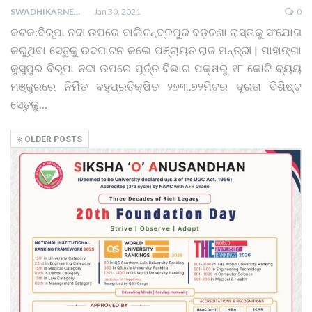
SWADHIKARNEWS
Jan 30, 2021
0
କଟକ:ବିରୂପା ନଦୀ ଉପରେ ବାଲିଚନ୍ଦ୍ରପୁର ବଡ଼ଚଣା ରାସ୍ତାକୁ ସଂଯୋଗ
କରୁଥିବା ସେତୁକୁ ଉଦଘାଟନ କଲେ ପଞ୍ଚାୟତ ରାଜ ମନ୍ତ୍ରୀ | ମାହାଙ୍ଗା
କୁସୁପୁର ବିରୂପା ନଦୀ ଉପରେ ପୂର୍ତ୍ତ ବିଭାଗ ପକ୍ଷରୁ ୧୮ କୋଟି ବ୍ୟୟ
ମଞ୍ଜୁରରେ ନିର୍ମିତ ବହୁପ୍ରତିକ୍ଷିତ ୨୭୩.୭୨ମିଟର ଦୂରତା ବିଶିଷ୍ଟ
ସେତୁକୁ
…
OLDER POSTS