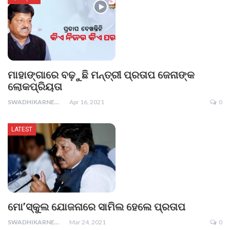
ମାହାଙ୍ଗାରେ ବଢ଼ୁଛି ମନ୍ତ୍ରୀ ପ୍ରତାପ ଜେନାଙ୍କ
ଲୋକପ୍ରିୟତା
SWADHIKARNEWS
Apr 16, 2021
0
LATEST
ମୋ’ସ୍କୁଲ ଯୋଜନାରେ ସାମିଲ ହେଲେ ପ୍ରତାପ
SWADHIKARNEWS
Mar 24, 2021
0