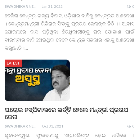
SWADHIKAR NEWS
Jan 31, 2022
0
ତେଜିଲା କେନ୍ଦ୍ର-ରାଜ୍ୟ ବିବାଦ, ଓଡ଼ିଶାର ଦାବିକୁ କେନ୍ଦ୍ରର ଅଣଦେଖା
। କେନ୍ଦ୍ରମନ୍ତ୍ରୀ ଗିରିରାଜ ସିଂଙ୍କୁ ପ୍ରତାପ ଜେନାଙ୍କ ଚିଠି ।। ଆବାସ
ଯୋଜନାରେ ବାଦ ପଡ଼ିଥିବା ହିତାଧିକାରୀଙ୍କୁ ଘର ଯୋଗାଣ ପାଇଁ
ବାରମ୍ବାର ଦାବି ହୋଇଥି୍ବା ବେଳେ କେନ୍ଦ୍ର ସରକାର ଏହାକୁ ଅଣଦେଖା
କରୁଛନ୍ତି ।
…
LATEST
ଘରୋଇ ହସ୍ପିଟାଲରେ ଭର୍ତ୍ତି ହେଲେ ମନ୍ତ୍ରୀ ପ୍ରତାପ
ଜେନା
SWADHIKAR NEWS
Oct 31, 2021
0
ଭୁବନେଶ୍ୱର: ଫୁଲବାଣୀରୁ ଏୟାରଲିଫ୍ଟ ହୋଇ ଆସିଲେ ।