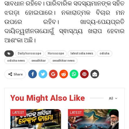
ସାବଧାନ ରହିବେ। ପାରିବାରିକ ସଦସ୍ୟମାନଙ୍କ ସହିତ
ଝଗଡ଼ା ହୋଇପାରେ। ନକାରାତ୍ମକ ବିଚାର ମନ
ଉପରେ ରହିବ। ଖାଦ୍ୟ-ପେୟପ୍ରତି
ଦାୟିତ୍ୱହୀନତାଯୋଗୁଁ ସ୍ଵାସ୍ଥ୍ୟ ଖରାପ ହେବାର
ଆଶଂକା ଅଛି।
Daily horoscope
Horoscope
latest odia news
odisha
odisha news
swadhikar
swadhikar news
Share
You Might Also Like
All
LATEST
LATEST