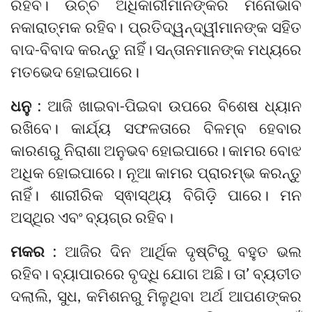
ରହିବ। ଉଚ୍ଚ ଅଧିକାରୀମାନଙ୍କର ମନୋଭାବ
ନକାରାତ୍ମକ ରହିବ। ପ୍ରତିଦ୍ୱନ୍ଦ୍ୱୀମାନଙ୍କ ସହିତ
ବାଦ-ବିବାଦ କରନ୍ତୁ ନାହିଁ। ସନ୍ତାନମାନଙ୍କ ମଧ୍ୟରେ
ମତଭେଦ ହୋଇପାରେ।
ଧନୁ :
ଆଜି ଖାଇବା-ପିଇବା ଉପରେ ବିଶେଷ ଧ୍ୟାନ
ରଖିବେ। କାର୍ଯ୍ୟ ସଫଳତାରେ ବିଳମ୍ବ ହେବାର
କାରଣରୁ ନିରାଶା ଅନୁଭବ ହୋଇପାରେ। କାମର ବୋଝ
ଅଧିକ ହୋଇପାରେ। ନୂଆ କାମର ପ୍ରାରମ୍ଭ କରନ୍ତୁ
ନାହିଁ। ଶାରୀରିକ ସ୍ଵାସ୍ଥ୍ୟ ବିଗିଡ଼ି ପାରେ। ମନ
ଅସ୍ଥିର ଏବଂ ବ୍ୟଗ୍ର ରହିବ।
ମକର :
ଆଜିର ଦିନ ଆର୍ଥିକ ଦୃଷ୍ଟିରୁ ବହୁତ ଭଲ
ରହିବ। ବ୍ୟାପାରରେ ବୃଦ୍ଧି ଯୋଗ ଅଛି। ତା’ ବ୍ୟତୀତ
ଦଲାଲି, ସୁଧ, କମିଶନରୁ ମିଳୁଥିବା ଅର୍ଥ ଆପଣଙ୍କର