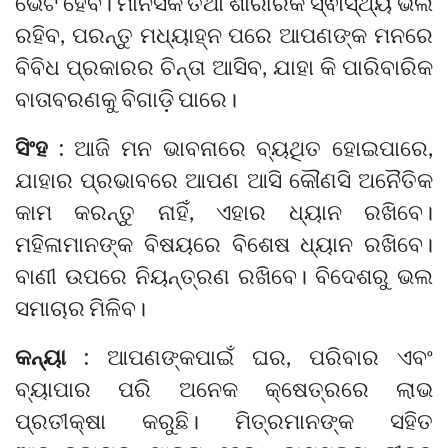
ଭେଟ ହେବ। ମାନସିକ ତଥା ଶାରୀରିକ ସ୍ଵାସ୍ଥ୍ୟ ଭଲ
ରହିବ, ପରନ୍ତୁ ମଧ୍ୟାହ୍ନ ପରେ ଆପଣଙ୍କ ମନରେ
ବିବିଧ ପ୍ରକାରର ଚିନ୍ତା ଆସିବ, ଯାହା କି ପାରିବାରିକ
ବାତାବରଣକୁ ବିଗାଡ଼ି ପାରେ।
ସିଂହ :
ଆଜି ମନ ଭାବନାରେ ବ୍ୟଥିତ ହୋଇପାରେ,
ଯାହାର ପ୍ରଭାବରେ ଆପଣ ଆସି କୌଣସି ଅନୈତିକ
କାମ କରନ୍ତୁ ନାହିଁ, ଏହାର ଧ୍ୟାନ ରଖିବେ।
ମହିଳାମାନଙ୍କ ବିଷୟରେ ବିଶେଷ ଧ୍ୟାନ ରଖିବେ।
ବାଣୀ ଉପରେ ନିୟନ୍ତ୍ରଣ ରଖିବେ। ବିଦେଶରୁ ଭଲ
ସମାଚାର ମିଳିବ।
କନ୍ୟା :
ଆପଣଙ୍କପାଇଁ ଘର, ପରିବାର ଏବଂ
ବ୍ୟାପାର ପରି ଅନେକ କ୍ଷେତ୍ରରେ ଲାଭ
ପ୍ରତୀକ୍ଷା କରୁଛି। ମିତ୍ରମାନଙ୍କ ସହିତ