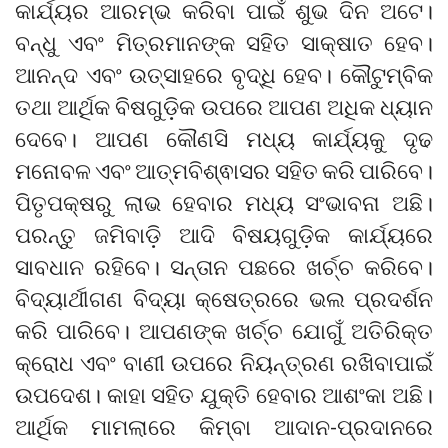
କାର୍ଯ୍ୟର ଆରମ୍ଭ କରିବା ପାଇଁ ଶୁଭ ଦିନ ଅଟେ।
ବନ୍ଧୁ ଏବଂ ମିତ୍ରମାନଙ୍କ ସହିତ ସାକ୍ଷାତ ହେବ।
ଆନନ୍ଦ ଏବଂ ଉତ୍ସାହରେ ବୃଦ୍ଧି ହେବ। କୌଟୁମ୍ବିକ
ତଥା ଆର୍ଥିକ ବିଷଗୁଡ଼ିକ ଉପରେ ଆପଣ ଅଧିକ ଧ୍ୟାନ
ଦେବେ। ଆପଣ କୌଣସି ମଧ୍ୟ କାର୍ଯ୍ୟକୁ ଦୃଢ
ମନୋବଳ ଏବଂ ଆତ୍ମବିଶ୍ଵାସର ସହିତ କରି ପାରିବେ।
ପିତୃପକ୍ଷରୁ ଲାଭ ହେବାର ମଧ୍ୟ ସଂଭାବନା ଅଛି।
ପରନ୍ତୁ ଜମିବାଡ଼ି ଆଦି ବିଷୟଗୁଡ଼ିକ କାର୍ଯ୍ୟରେ
ସାବଧାନ ରହିବେ। ସନ୍ତାନ ପଛରେ ଖର୍ଚ୍ଚ କରିବେ।
ବିଦ୍ୟାର୍ଥୀଗଣ ବିଦ୍ୟା କ୍ଷେତ୍ରରେ ଭଲ ପ୍ରଦର୍ଶନ
କରି ପାରିବେ। ଆପଣଙ୍କ ଖର୍ଚ୍ଚ ଯୋଗୁଁ ଅତିରିକ୍ତ
କ୍ରୋଧ ଏବଂ ବାଣୀ ଉପରେ ନିୟନ୍ତ୍ରଣ ରଖିବାପାଇଁ
ଉପଦେଶ। କାହା ସହିତ ଯୁକ୍ତି ହେବାର ଆଶଂକା ଅଛି।
ଆର୍ଥିକ ମାମଲାରେ କିମ୍ବା ଆଦାନ-ପ୍ରଦାନରେ