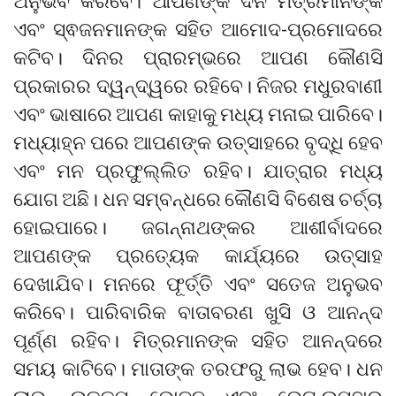
ଅନୁଭବ କରିବେ। ଆପଣଙ୍କ ଦିନ ମିତ୍ରମାନଙ୍କ
ଏବଂ ସ୍ଵଜନମାନଙ୍କ ସହିତ ଆମୋଦ-ପ୍ରମୋଦରେ
କଟିବ। ଦିନର ପ୍ରାରମ୍ଭରେ ଆପଣ କୌଣସି
ପ୍ରକାରର ଦ୍ୱନ୍ଦ୍ୱରେ ରହିବେ। ନିଜର ମଧୁରବାଣୀ
ଏବଂ ଭାଷାରେ ଆପଣ କାହାକୁ ମଧ୍ୟ ମନାଇ ପାରିବେ।
ମଧ୍ୟାହ୍ନ ପରେ ଆପଣଙ୍କ ଉତ୍ସାହରେ ବୃଦ୍ଧି ହେବ
ଏବଂ ମନ ପ୍ରଫୁଲ୍ଲିତ ରହିବ। ଯାତ୍ରାର ମଧ୍ୟ
ଯୋଗ ଅଛି। ଧନ ସମ୍ବନ୍ଧରେ କୌଣସି ବିଶେଷ ଚର୍ଚ୍ଚା
ହୋଇପାରେ। ଜଗନ୍ନାଥଙ୍କର ଆଶୀର୍ବାଦରେ
ଆପଣଙ୍କ ପ୍ରତ୍ୟେକ କାର୍ଯ୍ୟରେ ଉତ୍ସାହ
ଦେଖାଯିବ। ମନରେ ଫୂର୍ତ୍ତି ଏବଂ ସତେଜ ଅନୁଭବ
କରିବେ। ପାରିବାରିକ ବାତାବରଣ ଖୁସି ଓ ଆନନ୍ଦ
ପୂର୍ଣ୍ଣ ରହିବ। ମିତ୍ରମାନଙ୍କ ସହିତ ଆନନ୍ଦରେ
ସମୟ କାଟିବେ। ମାତାଙ୍କ ତରଫରୁ ଲାଭ ହେବ। ଧନ