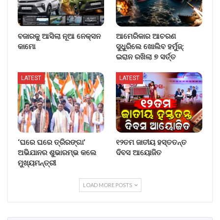
ବଜାରକୁ ଆସିଲା ନୂଆ ନେକ୍ସନ
ଆମେରିକାର ଆଚରଣ
କାମୋ
ସୁଧୁରିଲେ ଖୋଲିବ ହର୍ମୁଜ୍:
ଇରାନ ରଖିଲା ୭ ସର୍ତ୍ତ
LATEST
LATEST
‘ଘରେ ଘରେ ତ୍ରିରଙ୍ଗା’
୧୨ତମ ଜାତୀୟ ହସ୍ତତନ୍ତ
ଅଭିଯାନର ଶୁଭାରମ୍ଭ କଲେ
ଦିବସ ଆୟୋଜିତ
ମୁଖ୍ୟମନ୍ତ୍ରୀ
LOAD MORE POSTS