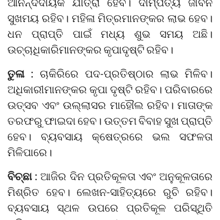
ଆନନ୍ଦଦାୟକ ଯାତ୍ରା ହେବ। ଦାମ୍ପତ୍ୟ ଜୀବନ
ସୁଖମୟ ରହିବ। ମହିଳା ମିତ୍ରମାନଙ୍କର ଲାଭ ହେବ।
ଧନ ପ୍ରାପ୍ତି ପାଇଁ ମଧ୍ୟ ଶୁଭ ସମୟ ଅଛି।
ଉଚ୍ଚାଧିକାରିମାନଙ୍କର କୃପାଦୃଷ୍ଟି ରହିବ।
ତୁଳା :
ଚାକିରିରେ ପଦ-ପ୍ରତିଷ୍ଠାର ଲାଭ ମିଳିବ।
ଅଧିକାରୀମାନଙ୍କର କୃପା ଦୃଷ୍ଟି ରହିବ। ପରିବାରରେ
ଉତ୍ସବ ଏବଂ ଉଲ୍ଲାସର ମାହୌଲ ରହିବ। ମାତାଙ୍କ
ତରଫରୁ ଫାଇଦା ହେବ। ଉତ୍ତମ ବିବାହ ସୁଖ ପ୍ରାପ୍ତି
ହେବ। ବ୍ୟବସାୟ କ୍ଷେତ୍ରରେ ଭଲ ସଫଳତା
ମିଳିପାରେ।
ବିଚ୍ଛା :
ଆଜିର ଦିନ ପ୍ରତିକୂଳତା ଏବଂ ଅନୁକୂଳତାରେ
ମିଶ୍ରିତ ହେବ। ଲେଖନ-ସାହିତ୍ୟରେ ରୁଚି ରହିବ।
ବ୍ୟବସାୟ ସ୍ଥଳ ଉପରେ ପ୍ରତିକୂଳ ପରିସ୍ଥିତି