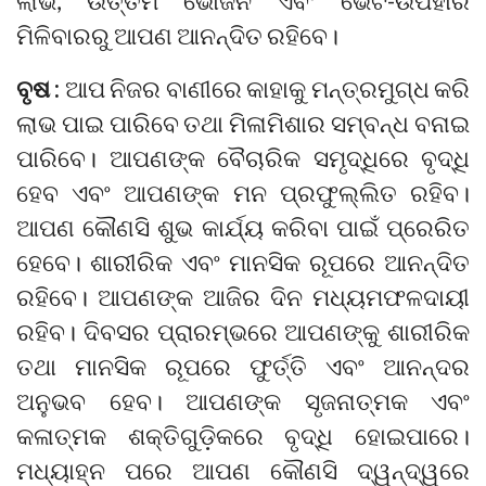
ଲାଭ, ଉତ୍ତମ ଭୋଜନ ଏବଂ ଭେଟ-ଉପହାର
ମିଳିବାରରୁ ଆପଣ ଆନନ୍ଦିତ ରହିବେ।
ବୃଷ :
ଆପ ନିଜର ବାଣୀରେ କାହାକୁ ମନ୍ତ୍ରମୁଗ୍ଧ କରି
ଲାଭ ପାଇ ପାରିବେ ତଥା ମିଳାମିଶାର ସମ୍ବନ୍ଧ ବନାଇ
ପାରିବେ। ଆପଣଙ୍କ ବୈଚାରିକ ସମୃଦ୍ଧିରେ ବୃଦ୍ଧି
ହେବ ଏବଂ ଆପଣଙ୍କ ମନ ପ୍ରଫୁଲ୍ଲିତ ରହିବ।
ଆପଣ କୌଣସି ଶୁଭ କାର୍ଯ୍ୟ କରିବା ପାଇଁ ପ୍ରେରିତ
ହେବେ। ଶାରୀରିକ ଏବଂ ମାନସିକ ରୂପରେ ଆନନ୍ଦିତ
ରହିବେ। ଆପଣଙ୍କ ଆଜିର ଦିନ ମଧ୍ୟମଫଳଦାୟୀ
ରହିବ। ଦିବସର ପ୍ରାରମ୍ଭରେ ଆପଣଙ୍କୁ ଶାରୀରିକ
ତଥା ମାନସିକ ରୂପରେ ଫୁର୍ତ୍ତି ଏବଂ ଆନନ୍ଦର
ଅନୁଭବ ହେବ। ଆପଣଙ୍କ ସୃଜନାତ୍ମକ ଏବଂ
କଳାତ୍ମକ ଶକ୍ତିଗୁଡ଼ିକରେ ବୃଦ୍ଧି ହୋଇପାରେ।
ମଧ୍ୟାହ୍ନ ପରେ ଆପଣ କୌଣସି ଦ୍ୱନ୍ଦ୍ୱରେ