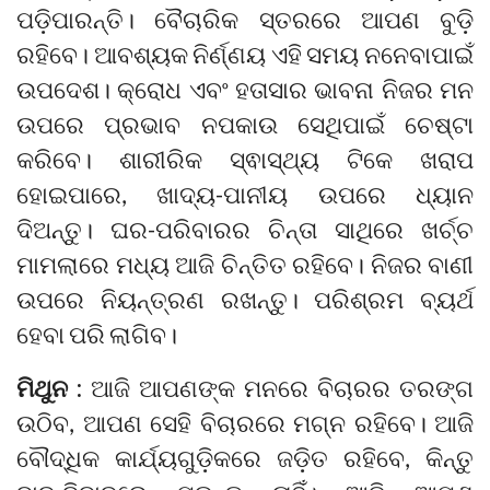
ପଡ଼ିପାରନ୍ତି। ବୈଚାରିକ ସ୍ତରରେ ଆପଣ ବୁଡ଼ି
ରହିବେ। ଆବଶ୍ୟକ ନିର୍ଣ୍ଣୟ ଏହି ସମୟ ନନେବାପାଇଁ
ଉପଦେଶ। କ୍ରୋଧ ଏବଂ ହତାସାର ଭାବନା ନିଜର ମନ
ଉପରେ ପ୍ରଭାବ ନପକାଉ ସେଥିପାଇଁ ଚେଷ୍ଟା
କରିବେ। ଶାରୀରିକ ସ୍ଵାସ୍ଥ୍ୟ ଟିକେ ଖରାପ
ହୋଇପାରେ, ଖାଦ୍ୟ-ପାନୀୟ ଉପରେ ଧ୍ୟାନ
ଦିଅନ୍ତୁ। ଘର-ପରିବାରର ଚିନ୍ତା ସାଥିରେ ଖର୍ଚ୍ଚ
ମାମଲାରେ ମଧ୍ୟ ଆଜି ଚିନ୍ତିତ ରହିବେ। ନିଜର ବାଣୀ
ଉପରେ ନିୟନ୍ତ୍ରଣ ରଖନ୍ତୁ। ପରିଶ୍ରମ ବ୍ୟର୍ଥ
ହେବା ପରି ଲାଗିବ।
ମିଥୁନ :
ଆଜି ଆପଣଙ୍କ ମନରେ ବିଚାରର ତରଙ୍ଗ
ଉଠିବ, ଆପଣ ସେହି ବିଚାରରେ ମଗ୍ନ ରହିବେ। ଆଜି
ବୌଦ୍ଧିକ କାର୍ଯ୍ୟଗୁଡ଼ିକରେ ଜଡ଼ିତ ରହିବେ, କିନ୍ତୁ