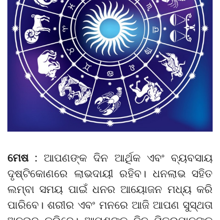
ମେଷ :
ଆପଣଙ୍କ ଦିନ ଆର୍ଥିକ ଏବଂ ବ୍ୟବସାୟ
ଦୃଷ୍ଟିକୋଣରେ ଲାଭଦାୟୀ ରହିବ। ଧନଲାଭ ସହିତ
ଲମ୍ବା ସମୟ ପାଇଁ ଧନର ଆୟୋଜନ ମଧ୍ୟ କରି
ପାରିବେ। ଶରୀର ଏବଂ ମନରେ ଆଜି ଆପଣ ସୁସ୍ଥତା