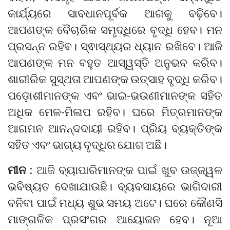
କାର୍ଯ୍ୟରେ ସାବଧାନପୂର୍ବକ ଆଗକୁ ବଢ଼ିବେ।
ଆପଣଙ୍କ ବୈଚାରିକ ସମୃଦ୍ଧିରେ ବୃଦ୍ଧି ହେବ। ମନ
ପ୍ରସନ୍ନ ରହିବ। ସ୍ଵାସ୍ଥ୍ୟର ଧ୍ୟାନ ରଖିବେ। ଆଜି
ଆପଣଙ୍କ ମନ ବହୁତ ଆସ୍ୱସ୍ତି ଅନୁଭବ କରିବ।
ଶାରୀରିକ ସୁସ୍ଥତା ଆପଣଙ୍କ ଉତ୍ସାହ ବୃଦ୍ଧି କରିବ।
ପଡ଼ୋଶୀମାନଙ୍କ ଏବଂ ଭାଇ-ଭଉଣୀମାନଙ୍କ ସହିତ
ଅଧିକ ମେଳ-ମିଳାପ ରହିବ। ଘରେ ମିତ୍ରମାନଙ୍କ
ଆଗମନ ଆନନ୍ଦଦାୟୀ ରହିବ। ପ୍ରିୟ ବ୍ୟକ୍ତିଙ୍କ
ସହିତ ଏବଂ ଭାଗ୍ୟ ବୃଦ୍ଧିର ଯୋଗ ଅଛି।
ମୀନ :
ଆଜି ବ୍ୟାପାରିମାନଙ୍କ ପାଇଁ ଖୁବ ଉଜ୍ଜ୍ୱଳ
ଭବିଷ୍ୟତ ଦେଖାଯାଉଛି। ବ୍ୟବସାୟରେ ଭାଗିଦାରୀ
ବନିବା ପାଇଁ ମଧ୍ୟ ଶୁଭ ସମୟ ଅଟେ। ଘରେ କୌଣସି
ମାଙ୍ଗଳିକ ପ୍ରସଂଗର ଆୟୋଜନ ହେବ। ନୂଆ