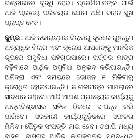
ଭଣ୍ଡାରରେ ବୃଦ୍ଧି ହେବ। ପ୍ରେମିମାନଙ୍କ ପାଇଁ
ଆଜି ପ୍ରଣୟ ପରିଚୟର ଯୋଗ ଅଛି। ବାହନ ସୁଖ
ପ୍ରାପ୍ତ ହେବ।
କୁମ୍ଭ :
ଆଜି ନକାରାତ୍ମକ ବିଚାରରୁ ଦୂରରେ ରୁହନ୍ତୁ।
ଅତ୍ୟଧିକ ବିଚାର ଏବଂ କ୍ରୋଧ ଆପଣଙ୍କୁ ମାନସିକ
ରୂପରେ ଅସୁବିଧା ପହଁଚାଇପାରେ। ଖର୍ଚ୍ଚର ମାତ୍ରା
ବଢ଼ିବାରେ ଆର୍ଥିକ ଅସୁବିଧା ଅନୁଭବ କରିପାରନ୍ତି।
ଅନିଦ୍ରା ଏବଂ ସମୟରେ ଭୋଜନ ନ ମିଳିବାରୁ
କ୍ରୋଧିତ ହୋଇପାରନ୍ତି। କାଗଜାପତ୍ର ମାମଲାରେ
ସାବଧାନ ରହିବେ। ଆଜି ଆପଣ ପ୍ରତ୍ୟେକ କାର୍ଯ୍ୟକୁ
ଆତ୍ମବିଶ୍ଵାସର ସହିତ ଠିକରେ ସଂପନ୍ନ କରି
ପାରିବେ। ସରକାରୀ କାର୍ଯ୍ୟଗୁଡ଼ିକରେ ସଫଳତା
ମିଳିବ। ପୈତୃକ ସଂପତ୍ତି ଲାଭ ହେବ। ତଥାପି ମଧ୍ୟ
ବାହନ, ବାସଗୃହ ଆଦିର କାଗଜପତ୍ର ସମ୍ବନ୍ଧିତ