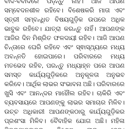
ବାଦ-ବିବାଦରେ ପଡ଼ନ୍ତୁ ନାହିଁ। ଆଜି ଆପଣ
ସମ୍ବେଦନଶୀଳ ରହିବେ। ବିଶେଷକରି ମାତା ଏବଂ
ସ୍ତ୍ରୀ ସମ୍ବନ୍ଧିତ ବିଷୟଗୁଡ଼ିକ ଉପରେ ଅଧିକ
ଭାବୁକ ରହିବେ। ଯାତ୍ରା କରନ୍ତୁ ନାହିଁ। ଆପଣଙ୍କ
ଆଜିର ଦିନ ମିଶ୍ରିତ ଫଳଦାୟୀ ରହିବ। ଆଜି ଆପଣ
ଚିନ୍ତାରେ ଘେରି ରହିବେ ଏବଂ ସ୍ଵାସ୍ଥ୍ୟରେ ମଧ୍ୟ
ଅବନ୍ନତି ହୋଇପାରେ। ପରିବାରରେ ମଧ୍ୟ
ମତଭେଦ ରହିବ, ପରନ୍ତୁ ମଧ୍ୟାହ୍ନ ପରେ ଆପଣ
ସମସ୍ତ କାର୍ଯ୍ୟଗୁଡ଼ିକରେ ଅନୁକୂଳତା ଅନୁଭବ
କରିବେ। ଆର୍ଥିକ ଲାଭର ସଂଭାବନା ଅଛି। ପରିବାରରେ
ଖୁସି ଏବଂ ଆନନ୍ଦର ମାହୌଲ ରହିବ। ଚାକିରି ଏବଂ
ବ୍ୟବସାୟରେ ଆପଣଙ୍କୁ ଲାଭର ସମାଚାର ମିଳିବ।
ଉଚ୍ଚ ଅଧିକାରୀ ଆପଣଙ୍କଠାରୁ କାର୍ଯ୍ୟଗୁଡ଼ିକର
ପ୍ରଶଂସା ମିଳିବ। ବୈବାହିକ ଯୋଗ ଅଛି। ମହିଳା