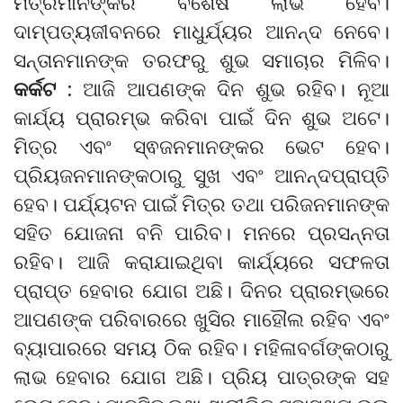
ମିତ୍ରମାନଙ୍କର ବିଶେଷ ଲାଭ ହେବ।
ଦାମ୍ପତ୍ୟଜୀବନରେ ମାଧୁର୍ଯ୍ୟର ଆନନ୍ଦ ନେବେ।
ସନ୍ତାନମାନଙ୍କ ତରଫରୁ ଶୁଭ ସମାଚାର ମିଳିବ।
କର୍କଟ :
ଆଜି ଆପଣଙ୍କ ଦିନ ଶୁଭ ରହିବ। ନୂଆ
କାର୍ଯ୍ୟ ପ୍ରାରମ୍ଭ କରିବା ପାଇଁ ଦିନ ଶୁଭ ଅଟେ।
ମିତ୍ର ଏବଂ ସ୍ଵଜନମାନଙ୍କର ଭେଟ ହେବ।
ପ୍ରିୟଜନମାନଙ୍କଠାରୁ ସୁଖ ଏବଂ ଆନନ୍ଦପ୍ରାପ୍ତି
ହେବ। ପର୍ଯ୍ୟଟନ ପାଇଁ ମିତ୍ର ତଥା ପରିଜନମାନଙ୍କ
ସହିତ ଯୋଜନା ବନି ପାରିବ। ମନରେ ପ୍ରସନ୍ନତା
ରହିବ। ଆଜି କରାଯାଇଥିବା କାର୍ଯ୍ୟରେ ସଫଳତା
ପ୍ରାପ୍ତ ହେବାର ଯୋଗ ଅଛି। ଦିନର ପ୍ରାରମ୍ଭରେ
ଆପଣଙ୍କ ପରିବାରରେ ଖୁସିର ମାହୌଲ ରହିବ ଏବଂ
ବ୍ୟାପାରରେ ସମୟ ଠିକ ରହିବ। ମହିଳାବର୍ଗଙ୍କଠାରୁ
ଲାଭ ହେବାର ଯୋଗ ଅଛି। ପ୍ରିୟ ପାତ୍ରଙ୍କ ସହ