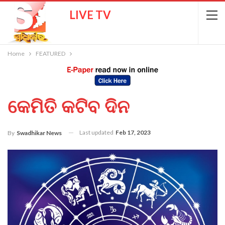
LIVE TV
Home
FEATURED
କେମିତି କଟିବ ଦିନ
Last updated
Feb 17, 2023
By
Swadhikar News