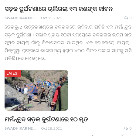
ସଡ଼କ ଦୁର୍ଘଟଣାରେ ଚାଲିଗଲା ୧୩ ଜଣଙ୍କ ଜୀବନ
SWADHIKAR NEWS
Oct 31, 2021
0
ଡେରାଡୁନ୍: ଉତ୍ତରାଖଣ୍ଡର ଚକରାତାରେ ରବିବାର ଘଟିଛି ଏକ ମର୍ମନ୍ତୁଦ
ସଡ଼କ ଦୁର୍ଘଟଣା । ସକାଳ ପ୍ରାୟ ୧୦ଟା ସମୟେରେ ଚକରାତାର ଭରମ ଖତ
ସ୍ଥିତ ବାୟଲା ଗାଁରୁ ବିକାଶନଗର ଯାଉଥିବା ଏକ ବୋଲେରୋ ବାୟଲା-
ପିଙ୍ଗୁୱା ରାସ୍ତାରେ ଭାରସାମ୍ୟ ହରାଇ ୪୦୦ ମିଟର ଗଭୀର ଖାତକୁ ଖସି
ପଡ଼ିଛି। ବୋଲେରୋରେ
…
LATEST
ମର୍ମନ୍ତୁଦ ସଡ଼କ ଦୁର୍ଘଟଣାରେ ୧୦ ମୃତ
SWADHIKAR NEWS
Oct 28, 2021
0