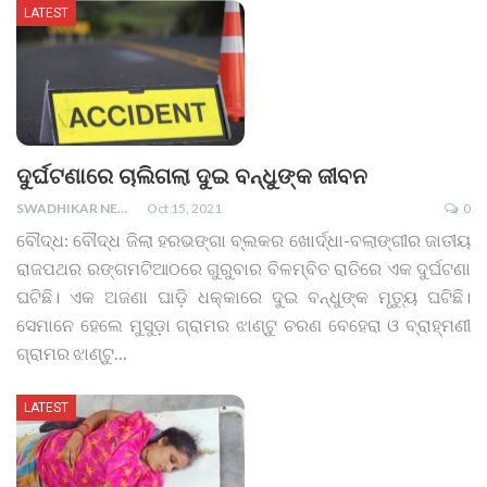
LATEST
ଦୁର୍ଘଟଣାରେ ଚାଲିଗଲା ଦୁଇ ବନ୍ଧୁଙ୍କ ଜୀବନ
SWADHIKAR NEWS
Oct 15, 2021
0
ବୌଦ୍ଧ: ବୌଦ୍ଧ ଜିଲା ହରଭଙ୍ଗା ବ୍ଲକର ଖୋର୍ଦ୍ଧା-ବଲାଙ୍ଗୀର ଜାତୀୟ
ରାଜପଥର ରଙ୍ଗମଟିଆଠରେ ଗୁରୁବାର ବିଳମ୍ବିତ ରାତିରେ ଏକ ଦୁର୍ଘଟଣା
ଘଟିଛି। ଏକ ଅଜଣା ଘାଡ଼ି ଧକ୍କାରେ ଦୁଇ ବନ୍ଧୁଙ୍କ ମୃତ୍ୟୁ ଘଟିଛି।
ସେମାନେ ହେଲେ ମୁସୁଡ଼ା ଗ୍ରାମର ଝାଣ୍ଟୁ ଚରଣ ବେହେରା ଓ ବ୍ରାହ୍ମଣୀ
ଗ୍ରାମର ଝାଣ୍ଟୁ
…
LATEST