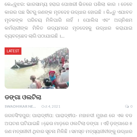
କେନ୍ଦୁଝର: ଭାରସାମ୍ୟ ହରାଇ ପୋଖରୀ ଭିତରେ ପଶିଲା କାର । ତେବେ
କାରର ପଛ ସିଟରୁ ଜଣଙ୍କ ମୃତଦେହ ଉଦ୍ଧାର ହୋଇଛି । କିନ୍ତୁ ଏଯାବତ
ମୃତକଙ୍କ ପରିଚୟ ମିଳିପାରି ନାହିଁ । ପୋଲିସ ଏବଂ ଅଗ୍ନିଶମ
କର୍ମଚାରୀଙ୍କ ମିଳିତ ଉଦ୍ୟମରେ ମୃତଦେହକୁ ଉଦ୍ଧାର କରାଯାଇ
ବ୍ୟବଚ୍ଛେଦ ଲାଗି ପଠାଯାଇଛି ।
…
LATEST
ଡଙ୍ଗା ଓଲଟିଲା
SWADHIKAR NEWS
Oct 4, 2021
0
ଜଗତସିଂହପୁର: ପାରାଦ୍ଵୀପ: ପାରାଦ୍ଵୀପ- ମହାନଦୀ ମୁହାଣ ରେ ଏକ ବଡ
ଅଘଟଣ ଘଟିଯାଇଛି । ଢେ଼ଉ ମାଡ଼ରେ ଓଲଟିଲା ଡଙ୍ଗା । ଏହି ଡ଼ଙ୍ଗାରେ ୫
ଜଣ ମତ୍ସଜୀବୀ ଥିବାର ସୂଚନା ମିଳିଛି । ସମସ୍ତ ମତ୍ସ୍ୟଜୀବୀଙ୍କୁ ଉଦ୍ଧାର