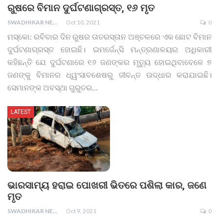
ରୁଷରେ ବିମାନ ଦୁର୍ଘଟଣାଗ୍ରସ୍ତ, ୧୬ ମୃତ
SWADHIKAR NEWS
Oct 10, 2021
0
ମସ୍କୋ: ରବିବାର ଦିନ ରୁଷର ତାତରସ୍ତାନ ଅଞ୍ଚଳରେ ଏକ ଛୋଟ ବିମାନ
ଦୁର୍ଘଟଣାଗ୍ରସ୍ତ ହୋଇଛି। ଇମର୍ଜେନ୍ସି ମନ୍ତ୍ରଣାଳୟର ଅଧିକାରୀ
କହିଛନ୍ତି ଯେ ଦୁର୍ଘଟଣାରେ ୧୬ ଜଣଙ୍କର ମୃତ୍ୟୁ ହୋଇଥିବାବେଳେ ୭
ଜଣଙ୍କୁ ବିମାନର ଧ୍ୱଂସାବଶେଷରୁ ଜୀବନ୍ତ ଉଦ୍ଧାର କରାଯାଇଛି।
ସେମାନଙ୍କ ଅବସ୍ଥା ଗୁରୁତର
…
LATEST
ଭାରସାମ୍ୟ ହରାଇ ପୋଖରୀ ଭିତରେ ପଶିଲା କାର, ଜଣେ
ମୃତ
SWADHIKAR NEWS
Oct 9, 2021
0