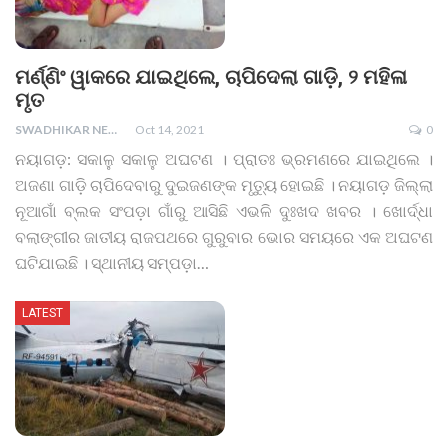
ମର୍ଣ୍ଣିଂ ୱାକରେ ଯାଇଥିଲେ, ଚାପିଦେଲା ଗାଡ଼ି, ୨ ମହିଳା
ମୃତ
SWADHIKAR NEWS
Oct 14, 2021
0
ନୟାଗଡ଼: ସକାଳୁ ସକାଳୁ ଅଘଟଣ । ପ୍ରାତଃ ଭ୍ରମଣରେ ଯାଇଥିଲେ ।
ଅଜଣା ଗାଡ଼ି ଚାପିଦେବାରୁ ଦୁଇଜଣଙ୍କ ମୃତ୍ୟୁ ହୋଇଛି । ନୟାଗଡ଼ ଜିଲ୍ଲା
ନୂଆଗାଁ ବ୍ଲକ ସଂପଡ଼ା ଗାଁରୁ ଆସିଛି ଏଭଳି ଦୁଃଖଦ ଖବର । ଖୋର୍ଦ୍ଧା
ବଲାଙ୍ଗୀର ଜାତୀୟ ରାଜପଥରେ ଗୁରୁବାର ଭୋର ସମୟରେ ଏକ ଅଘଟଣ
ଘଟିଯାଇଛି । ସ୍ଥାନୀୟ ସମ୍ପଡ଼ା
…
LATEST