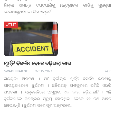
ଜିଲ୍ଲା ସୀମାନ୍ତ ତପ୍ତପାଣିରୁ ମନ୍ତ୍ରୀଙ୍କ ଗାଡିକୁ ସୁରକ୍ଷା
ଦେଇଆଣୁଥିବା ପୋଲିସ ଏସ୍କର୍ଟ
…
LATEST
ମୂର୍ତ୍ତି ବିସର୍ଜନ ବେଳେ ଚଢ଼ିଗଲା କାର
SWADHIKAR NEWS
Oct 15, 2021
0
ରାୟପୁର: ଅଘଟଣ । ମା’ ଦୁର୍ଗାଙ୍କ ମୂର୍ତ୍ତି ବିସର୍ଜନ କରିବାକୁ
ଯାଉଥିବାବେଳେ ଦୁର୍ଘଟଣା । ଛତିଶଗଡ଼ ଯଶପୁରରେ ଘଟିଛି ଏଭଳି
ଅଘଟଣା । ଦ୍ରୃତଗତିରେ ଆସୁଥିବା ଏକ କାର ଚଢ଼ିଯାଇଛି । ଏହି
ଦୁର୍ଘଟଣାରେ ଜଣଙ୍କର ମୃତ୍ୟୁ ହୋଇଥିବା ବେଳେ ୧୨ ଜଣ ଆହତ
ହୋଇଛନ୍ତି । ଦୁର୍ଘଟଣା ପରେ ପୂରା ଅଞ୍ଚଳରେ
…