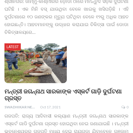
ଶ୍ରୀନଗର: ଜାମ୍ମୁ-କାଶ୍ମୀରର ଡ଼ୋଡା ଠାରେ ମର୍ମନ୍ତୁଦ ସଡ଼କ ଦୁର୍ଘଟଣା
ଘଟିଛି । ଏକ ମିନି ବସ୍ ଯାଉଥିବା ବେଳେ ଖାଇକୁ ଖସିପଡ଼ିଛି । ଏହି
ଦୁର୍ଘଟଣାରେ ୧୦ ଜଣଙ୍କର ମୃତ୍ଯୁ ଘଟିଥିବା ବେଳେ ୧୨ରୁ ଅଧିକ ଆହତ
ହୋଇଛନ୍ତି। ଆହତମାନଙ୍କୁ ଉଦ୍ଧାର କରାଯାଇ ଚିକିତ୍ସା ପାଇଁ ଡୋଡା
ଚିକିତ୍ସାଳୟରେ
…
LATEST
ମନ୍ତ୍ରୀ ଜଗନ୍ନାଥ ସାରକାଙ୍କ ଏସ୍କର୍ଟ ଗାଡ଼ି ଦୁର୍ଘଟଣା
ଗ୍ରସ୍ତ
SWADHIKAR NEWS
Oct 17, 2021
0
ଗଜପତି: ରାଜ୍ୟ ଆଦିବାସୀ କଲ୍ୟାଣ ମନ୍ତ୍ରୀ ଜଗନ୍ନାଥ ସାରକାଙ୍କ
ଏସ୍କର୍ଟ ଗାଡି ଦୁର୍ଘଟଣା ଗ୍ରସ୍ତ ହୋଇଥିବା ନେଇ ଜଣାଯାଇଛି । ମନ୍ତ୍ରୀ
ଭୁବନେଶ୍ୱରରୁ ଗଜପତି ମଧ୍ୟ ଦେଇ ରାୟଗଡା ଯିବାବେଳେ ଗଞ୍ଜାମ