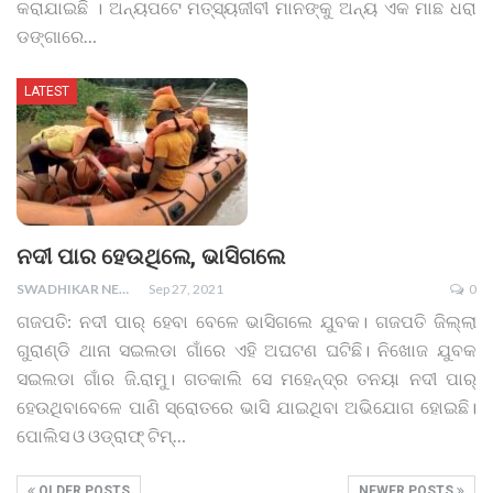
କରାଯାଇଛି । ଅନ୍ୟପଟେ ମତ୍ସ୍ୟଜୀବୀ ମାନଙ୍କୁ ଅନ୍ୟ ଏକ ମାଛ ଧରା
ଡଙ୍ଗାରେ
…
LATEST
ନଦୀ ପାର ହେଉଥିଲେ, ଭାସିଗଲେ
SWADHIKAR NEWS
Sep 27, 2021
0
ଗଜପତି: ନଦୀ ପାର୍ ହେବା ବେଳେ ଭାସିଗଲେ ଯୁବକ। ଗଜପତି ଜିଲ୍ଲା
ଗୁରାଣ୍ଡି ଥାନା ସଇଲଡା ଗାଁରେ ଏହି ଅଘଟଣ ଘଟିଛି। ନିଖୋଜ ଯୁବକ
ସଇଲଡା ଗାଁର ଜି.ରାମୁ। ଗତକାଲି ସେ ମହେନ୍ଦ୍ର ତନୟା ନଦୀ ପାର୍
ହେଉଥିବାବେଳେ ପାଣି ସ୍ରୋତରେ ଭାସି ଯାଇଥିବା ଅଭିଯୋଗ ହୋଇଛି।
ପୋଲିସ ଓ ଓଡ୍ରାଫ୍ ଟିମ୍
…
OLDER POSTS
NEWER POSTS