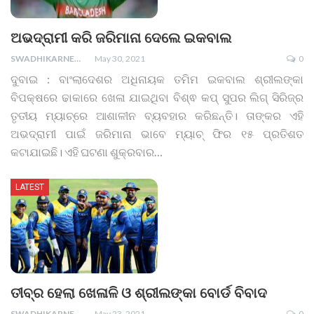
ଅଭଦ୍ରାମୀ କରି ଜରିମାନା ଦେଲେ ଇକବାଲ
SWADHIKARNEWS
May 30, 2021
0
ଦୁବାଇ : ବାଂଲାଦେଶର ଅଧିନାୟକ ତମିମ ଇକବାଲ ଶ୍ରୀଲଙ୍କା
ବିପକ୍ଷରେ ଢାକାରେ ଖେଳା ଯାଇଥିବା ବିଶ୍ଵ କପ୍‌ ସୁପର ଲିଗ୍‌ ସିରିଜ୍‌ର
ତୃତୀୟ ମ୍ୟାଚ୍‌ରେ ଆଶାଳୀନ ବ୍ୟବହାର କରିଛନ୍ତି। ତାଙ୍କର ଏହି
ଅଭଦ୍ରାମୀ ପାଇଁ ଜରିମାନା ଭାବେ ମ୍ୟାଚ୍‌ ଫିର ୧୫ ପ୍ରତିଶତ
କଟାଯାଇଛି।
ଏହି ଘଟଣା ଶୁକ୍ରବାର
…
LATEST
ତୀବ୍ର ହେଲା ଖେଳାଳି ଓ ଶ୍ରୀଲଙ୍କା ବୋର୍ଡ ବିବାଦ
SWADHIKARNEWS
May 23, 2021
0