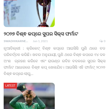
୨୦୨୭ ବିଶ୍ଵ କପ୍‌ରେ ସୁପର ସିକ୍ସ ଫର୍ମାଟ
SWADHIKARNEWS
Jun 1, 2021
0
ନୂଆଦିଲ୍ଲୀ : କ୍ରିକେଟ୍ ବିଶ୍ଵ କପ୍‌ରେ ଆଇସିସି ପୁଣି ଥରେ ବଡ
ପରିବର୍ତ୍ତନ କରିଛି। ଖବର ଅନୁଯାୟୀ, ପୁଣି ଥରେ ବିଶ୍ଵ କପରେ ୧୪ ଦଳ
ଅଂଶ ଗ୍ରହଣ କରିବେ ଏବଂ ରାଉଣ୍ଡ ରବିନ ବଦଳରେ ସୁପର ସିକ୍ସ
ଫର୍ମାଟ ଆଧାରରେ ବିଶ୍ଵ କପ୍ ଖେଳାଯିବ। ଆଇସିସି ଏହି ଫର୍ମାଟ୍ ୨୦୨୭
ବିଶ୍ଵ କପ୍‌ରେ ଲାଗୁ
…
LATEST