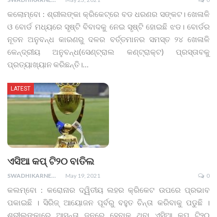
କଲୋମ୍ବୋ : ଶ୍ରୀଲଙ୍କା କ୍ରିକେଟ୍‌ରେ ବଡ ଧରଣର ସଙ୍କଟ। ଖେଳାଳି
ଓ ବୋର୍ଡ ମଧ୍ୟରେ ସୃଷ୍ଟି ବିବାଦକୁ ନେଇ ସୃଷ୍ଟି ହୋଇଛି ଝଡ। ବୋର୍ଡର
ନୂତନ ଅନୁବନ୍ଧ କାରଣରୁ ଦଳର ବର୍ତ୍ତମାନର ସମସ୍ତ ୨୪ ଖେଳାଳି
କେନ୍ଦ୍ରୀୟ ଅନୁବନ୍ଧ(ସେଣ୍ଟ୍ରାଲ କଣ୍ଟ୍ରାକ୍ଟ) ପ୍ରସ୍ତାବକୁ
ପ୍ରତ୍ୟାଖ୍ୟାନ କରିଛନ୍ତି।
…
LATEST
ଏସିଆ କପ୍ ଟି୨୦ ବାତିଲ
SWADHIKARNEWS
May 19, 2021
0
କଲମ୍ବୋ : କରୋନାର ଦ୍ୱିତୀୟ ଲହର କ୍ରିକେଟ ଉପରେ ପ୍ରଭାବ
ପକାଇଛି । ସିରିଜ୍ ଆୟୋଜନ ପୂର୍ବରୁ ବହୁତ ଚିନ୍ତା କରିବାକୁ ପଡୁଛି ।
ଶ୍ରୀଲଙ୍କାରେ ଆସନ୍ତା ଜୁନରେ ହେବାକୁ ଥିବା ଏସିଆ କପ୍ ଟି୨୦