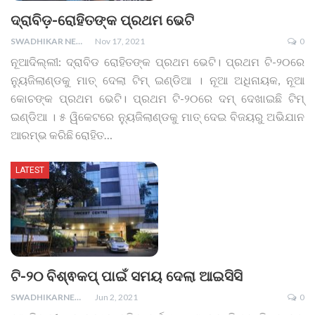
ଦ୍ରାବିଡ଼-ରୋହିତଙ୍କ ପ୍ରଥମ ଭେଟି
SWADHIKAR NEWS
Nov 17, 2021
0
ନୂଆଦିଲ୍ଲୀ: ଦ୍ରାବିଡ ରୋହିତଙ୍କ ପ୍ରଥମ ଭେଟି। ପ୍ରଥମ ଟି-୨୦ରେ
ନ୍ୟୁଜିଲାଣ୍ଡକୁ ମାତ୍ ଦେଲା ଟିମ୍ ଇଣ୍ଡିଆ । ନୂଆ ଅଧିନାୟକ, ନୂଆ
କୋଚଙ୍କ ପ୍ରଥମ ଭେଟି। ପ୍ରଥମ ଟି-୨୦ରେ ଦମ୍ ଦେଖାଇଛି ଟିମ୍
ଇଣ୍ଡିଆ । ୫ ୱିକେଟରେ ନ୍ୟୁଜିଲାଣ୍ଡକୁ ମାତ୍ ଦେଇ ବିଜୟରୁ ଅଭିଯାନ
ଆରମ୍ଭ କରିଛି ରୋହିତ
…
LATEST
ଟି-୨୦ ବିଶ୍ଵକପ୍ ପାଇଁ ସମୟ ଦେଲା ଆଇସିସି
SWADHIKARNEWS
Jun 2, 2021
0