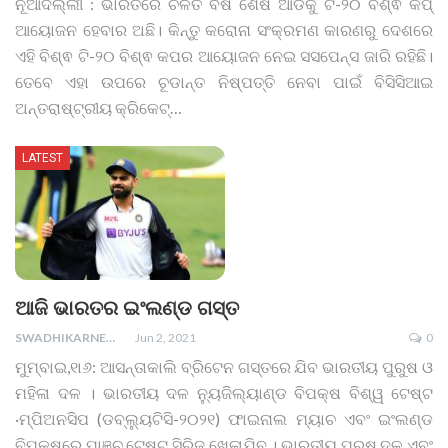
ନୂଆଦିଲ୍ଲୀ : ଭାରତରେ ଚଳିତ ବର୍ଷ ଶେଷ ଆଡକୁ ଟି-୨୦ ବିଶ୍ଵ କପ୍
ଆୟୋଜନ ହେବାର ଅଛି। କିନ୍ତୁ କରୋନା ସଂକ୍ରମଣ କାରଣରୁ ଦେଶରେ
ଏହି ବିଶ୍ଵ ଟି-୨୦ ବିଶ୍ଵ କପର ଆୟୋଜନ ନେଇ ସସପେନ୍ସ ଜାରି ରହିଛି।
ତେବେ ଏହା ଉପରେ ଚୂଡାନ୍ତ ନିଷ୍ପତ୍ତି ନେବା ପାଇଁ ବିସିସିଆଇ
ଅନ୍ତରାଷ୍ଟ୍ରୀୟ କ୍ରିକେଟ୍
…
LATEST
ଆଜି ଭାରତର ଇଂଲଣ୍ଡ ଗସ୍ତ
SWADHIKARNEWS
Jun 2, 2021
0
ମୁମ୍ବାଇ,୧ା୬: ଆସନ୍ତାକାଲି ବ୍ରିଟେନ ଗସ୍ତରେ ଯିବ ଭାରତୀୟ ପୁରୁଷ ଓ
ମହିଳା ଦଳ । ଭାରତୀୟ ଦଳ ନ୍ୟୁଜିଲ୍ୟାଣ୍ଡ ବିପକ୍ଷ ବିଶ୍ୱ ଟେଷ୍ଟ
·ମ୍ପିଅନସିପ (ଡବ୍ଲ୍ୟୁଟିସି-୨୦୨୧) ଫାଇନାଲ ମ୍ୟାଚ ଏବଂ ଇଂଲଣ୍ଡ
ବିପକ୍ଷରେ ପାଞ୍ଚ ଟେଷ୍ଟ ସିରିଜ ଖେଳାଯିବ ।
ଭାରତୀୟ ପୁରୁଷ ଦଳ ଏବଂ