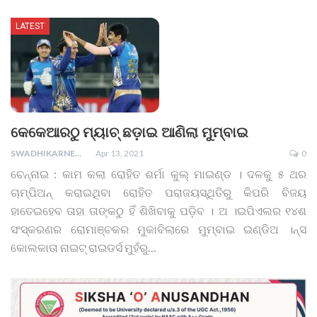
LATEST
କେକେଆରଠୁ ମ୍ୟାଚ୍ ଛଡ଼ାଇ ଆଣିଲା ମୁମ୍ବାଇ
SWADHIKARNEWS
Apr 13, 2021
0
ଚେନ୍ନାଇ : କାମ କଲା ରୋହିତ ଶର୍ମା କୁଲ୍ ମାଇଣ୍ଡ । ଦଳକୁ ୫ ଥର
ଚାମ୍ପିଅନ୍ କରାଇଥିବା ରୋହିତ ପରାଜୟସ୍ଥିତିରୁ କିପରି ବିଜୟ
ହାତେଇହେବ ତାହା ତାଙ୍କଠୁ ହିଁ ଶିଖିବାକୁ ପଡ଼ିବ । ଅ ।ଇପିଏଲର ୧୪ଶ
ସଂସ୍କରଣର ରୋମାଞ୍ଚକର ମୁକାବିଲାରେ ମୁମ୍ବାଇ ଇଣ୍ଡିଅ ।ନ୍ସ
କୋଲକାତା ନାଇଟ୍ ରାଇଡର୍ସ ମୁହଁରୁ
…