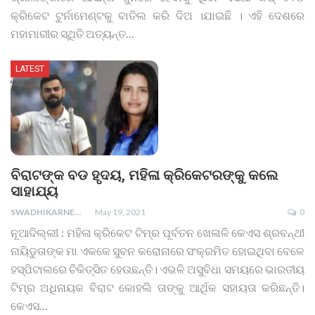
କ୍ରିକେଟ ଟୁର୍ନାମେଣ୍ଟକୁ ବାତିଲ କରି ଦିଅ ।ଯାଇଛି । ଏହି ଦେଶରେ
ମହାମାରୀର ସ୍ଥିତି ଅତ୍ୟନ୍ତ
…
LATEST
ବିରାଟଙ୍କ ବଡ ହୃଦୟ, ମହିଳା କ୍ରିକେଟରଙ୍କୁ କଲେ
ସାହାଯ୍ୟ
SWADHIKARNEWS
May 19, 2021
0
ନୂଆଦିଲ୍ଲୀ : ମହିଳା କ୍ରିକେଟ ଟିମ୍‌ର ପୂର୍ବତନ ଖେଳାଳି କେଏସ ଶ୍ରବନ୍ଥୀ
ନାୟିଡୁତାଙ୍କ ମା ଏକକେ ସୁବନ କରୋନାରେ ସଂକ୍ରମିତ ହୋଇଥିବା ବେଳେ
ହସ୍ପିଟାଲରେ ଚିକିତ୍ସିତ ହେଉଛନ୍ତି। ଏଭଳି ଅସୁବିଧା ସମୟରେ ଭାରତୀୟ
ଟିମ୍‌ର ଅଧିନାୟକ ବିରାଟ କୋହଲି ତାଙ୍କୁ ଆର୍ଥିକ ସହାୟତା କରିଛନ୍ତି।
କେଏସ
…