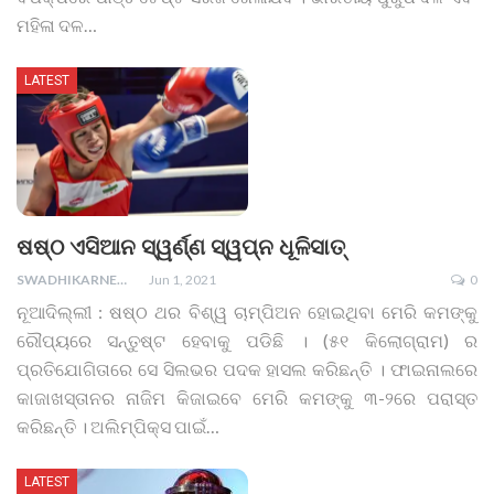
ମହିଳା ଦଳ
…
LATEST
ଷଷ୍ଠ ଏସିଆନ ସ୍ୱର୍ଣ୍ଣ ସ୍ୱପ୍ନ ଧୂଳିସାତ୍
SWADHIKARNEWS
Jun 1, 2021
0
ନୂଆଦିଲ୍ଲୀ : ଷଷ୍ଠ ଥର ବିଶ୍ୱ ଚାମ୍ପିଅନ ହୋଇଥିବା ମେରି କମଙ୍କୁ
ରୌପ୍ୟରେ ସନ୍ତୁଷ୍ଟ ହେବାକୁ ପଡିଛି । (୫୧ କିଲୋଗ୍ରାମ) ର
ପ୍ରତିଯୋଗିତାରେ ସେ ସିଲଭର ପଦକ ହାସଲ କରିଛନ୍ତି । ଫାଇନାଲରେ
କାଜାଖସ୍ତାନର ନାଜିମ କିଜାଇବେ ମେରି କମଙ୍କୁ ୩-୨ରେ ପରାସ୍ତ
କରିଛନ୍ତି । ଅଲିମ୍ପିକ୍ସ ପାଇଁ
…
LATEST